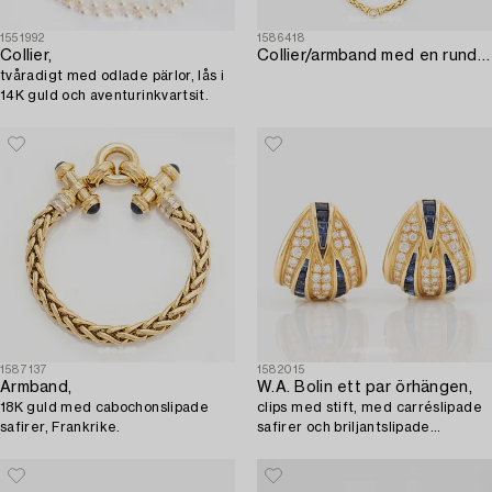
1551992
1586418
Collier,
Collier/armband med en rund briljantslipad diamant ca 0.35 ct.
tvåradigt med odlade pärlor, lås i
14K guld och aventurinkvartsit.
1587137
1582015
Armband,
W.A. Bolin ett par örhängen,
18K guld med cabochonslipade
clips med stift, med carréslipade
safirer, Frankrike.
safirer och briljantslipade
diamanter.