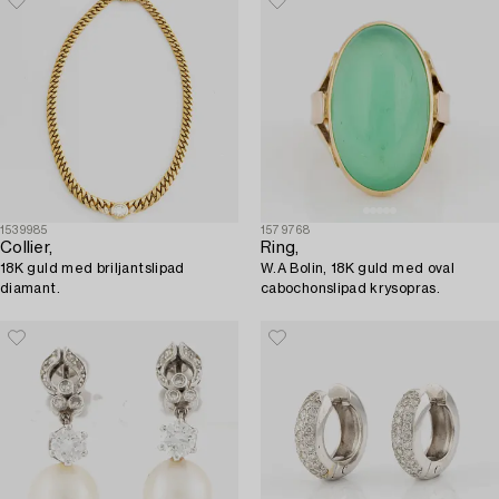
1539985
1579768
Collier,
Ring,
18K guld med briljantslipad
W.A Bolin, 18K guld med oval
diamant.
cabochonslipad krysopras.