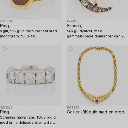
1581963
1584295
Ring,
Brosch,
sigill, 18K guld med karneol med
14K guld/silver, med
monogram, 1850-tal.
gammalslipade diamanter ca 1.24
ct totalt. Sent 1800-tal.
1583255
1539993
Ring,
Collier 18K guld med en droppformad fasettslipad rubin 2.03 ct.
Schalins, halvallians, 18K vitguld
med briljantslipade diamanter
totalt 1 ct.