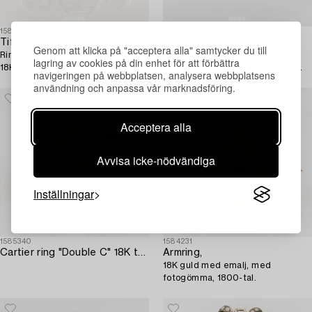
1580974
1463426
Tiffany & Co
Örhängen,
Genom att klicka på "acceptera alla" samtycker du till
Ring, "Schlumberger" platina och
A.Tillander, clips, guld med
lagring av cookies på din enhet för att förbättra
18K guld med briljantslipade
stjärnsafirer och små diamanter.
navigeringen på webbplatsen, analysera webbplatsens
diamanter.
användning och anpassa vår marknadsföring.
Acceptera alla
Avvisa icke-nödvändiga
Inställningar
1585340
1584231
Cartier ring "Double C" 18K trefärgat guld med runda briljantslipade diamanter.
Armring,
18K guld med emalj, med
fotogömma, 1800-tal.