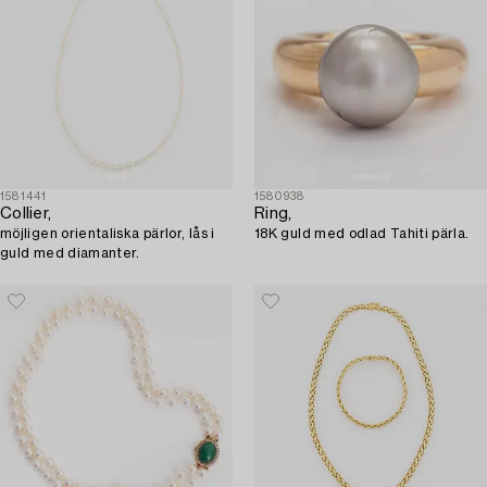
1581441
1580938
Collier,
Ring,
möjligen orientaliska pärlor, lås i
18K guld med odlad Tahiti pärla.
guld med diamanter.