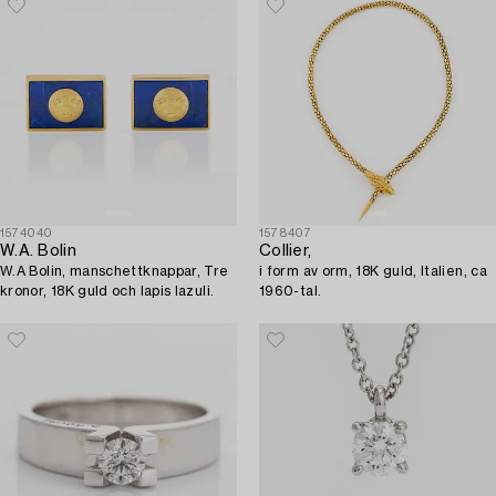
1574040
1578407
W.A. Bolin
Collier,
W.A Bolin, manschettknappar, Tre
i form av orm, 18K guld, Italien, ca
kronor, 18K guld och lapis lazuli.
1960-tal.