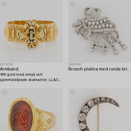
1576729
1528140
Armband,
Brosch platina med runda briljant- och baguetteslipade diamanter.
18K guld med emalj och
gammalslipade diamanter, LL&C
Göteborg, 1800-tal.