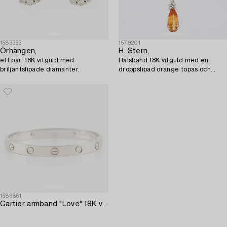
1583393
1579201
Örhängen,
H. Stern,
ett par, 18K vitguld med
Halsband 18K vitguld med en
briljantslipade diamanter.
droppslipad orange topas och
diamanter.
1586861
Cartier armband "Love" 18K vitguld med runda briljantslipade diamanter.