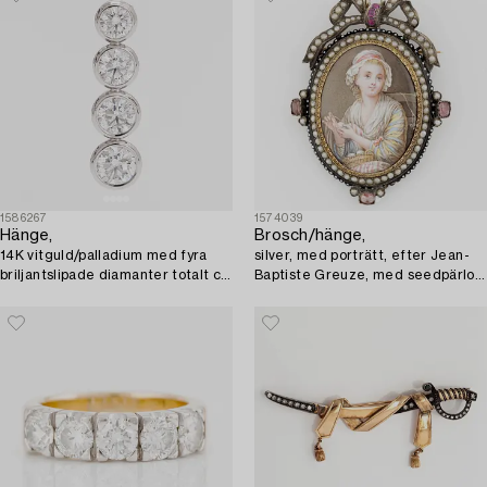
1586267
1574039
Hänge,
Brosch/hänge,
14K vitguld/palladium med fyra
silver, med porträtt, efter Jean-
briljantslipade diamanter totalt ca
Baptiste Greuze, med seedpärlor
1.50 ct.
och små rubiner.