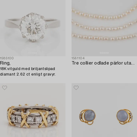
1585100
1561104
Ring,
Tre collier odlade pärlor utan lås.
18K vitguld med briljantslipad
diamant 2.62 ct enligt gravyr.