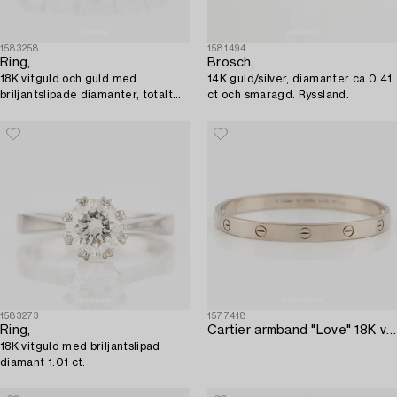
1583258
1581494
Ring,
Brosch,
18K vitguld och guld med
14K guld/silver, diamanter ca 0.41
briljantslipade diamanter, totalt
ct och smaragd. Ryssland.
1,74 ct.
1583273
1577418
Ring,
Cartier armband "Love" 18K vitguld.
18K vitguld med briljantslipad
diamant 1.01 ct.