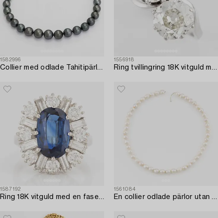
1582996
1556918
Collier med odlade Tahitipärlor.
Ring tvillingring 18K vitguld med gammalslipade diamanter.
1587192
1561084
Ring 18K vitguld med en fasettslipad safir samt runda briljant- och baguetteslipade diamanter.
En collier odlade pärlor utan lås.