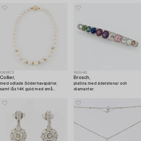
1582872
1555140
Collier,
Brosch,
med odlade Söderhavspärlor,
platina med ädelstenar och
samt lås 14K guld med små
diamanter.
diamanter.