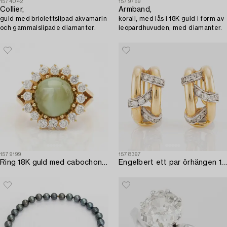
1574042
1579769
Collier,
Armband,
guld med briolettslipad akvamarin
korall, med lås i 18K guld i form av
och gammalslipade diamanter.
leopardhuvuden, med diamanter.
1579199
1578397
Ring 18K guld med cabochonslipad chrysoberyl med kattöga samt runda briljantslipade diamanter.
Engelbert ett par örhängen 18K guld med runda briljantslipade diamanter.