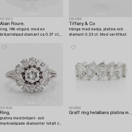
1572972
1581288
Alain Roure,
Tiffany & Co
ring, 18K vitguld, med en
Hänge med kedja, platina och
briljantslipad diamant ca 0.37 ct,
diamant 0.23 ct. Med certifikat.
Frankrike.
1551836
1513562
Ring,
Graff ring helallians platina med hjärtformade brilljantslipade diamanter.
platina med briljant- och
markisslipade diamanter totalt ca
1.74 ct.