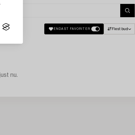
s
Flest bud
ENDAST FAVORITER
just nu.