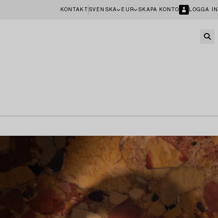
KONTAKT
SVENSKA
EUR
SKAPA KONTO
LOGGA IN