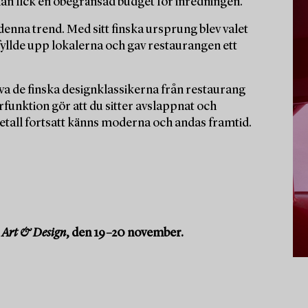
han fick en obegränsad budget för inredningen.
enna trend. Med sitt finska ursprung blev valet
yllde upp lokalerna och gav restaurangen ett
rva de finska designklassikerna från restaurang
funktion gör att du sitter avslappnat och
metall fortsatt känns moderna och andas framtid.
Art & Design
, den 19–20 november.