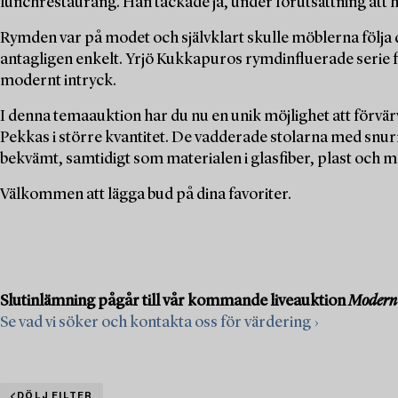
lunchrestaurang. Han tackade ja, under förutsättning att 
Rymden var på modet och självklart skulle möblerna följa d
antagligen enkelt. Yrjö Kukkapuros rymdinfluerade serie f
modernt intryck.
I denna temaauktion har du nu en unik möjlighet att förvä
Pekkas i större kvantitet. De vadderade stolarna med snurr
bekvämt, samtidigt som materialen i glasfiber, plast och 
Välkommen att lägga bud på dina favoriter.
Slutinlämning pågår till vår kommande liveauktion
Modern 
Se vad vi söker och kontakta oss för värdering ›
DÖLJ FILTER