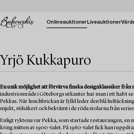
Onlineauktioner
Liveauktioner
Värde
Yrjö Kukkapuro
En unik möjlighet att förvärva finska designklassiker från
industriområde i Göteborgs utkanter har man i ett halvt se
Pekkas. När lunchbrickan är fylld leder den blå heltäcknings
mjukt, stilsäkert och bekvämt i de röda stolarna från seri
Enligt ryktena var Pekka, som startade restaurangen, en 
kring mitten av 1900-talet. På 1960-talet fick han i uppdra