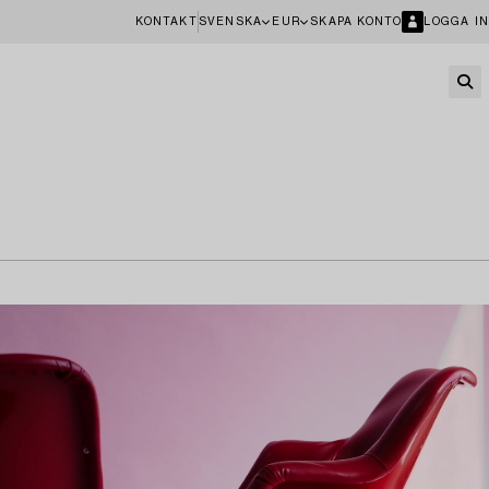
KONTAKT
SVENSKA
EUR
SKAPA KONTO
LOGGA IN