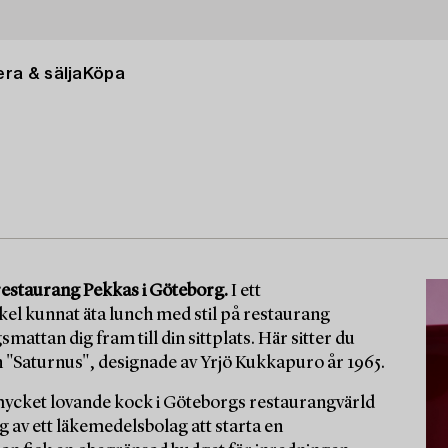
ra & sälja
Köpa
 restaurang Pekkas i Göteborg.
I ett
kel kunnat äta lunch med stil på restaurang
mattan dig fram till din sittplats. Här sitter du
en "Saturnus", designade av Yrjö Kukkapuro år 1965.
mycket lovande kock i Göteborgs restaurangvärld
g av ett läkemedelsbolag att starta en