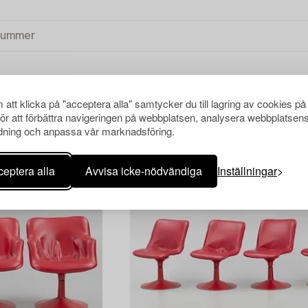
att klicka på "acceptera alla" samtycker du till lagring av cookies på
RENSA ALLA
för att förbättra navigeringen på webbplatsen, analysera webbplatsen
ning och anpassa vår marknadsföring.
eptera alla
Avvisa icke-nödvändiga
Inställningar