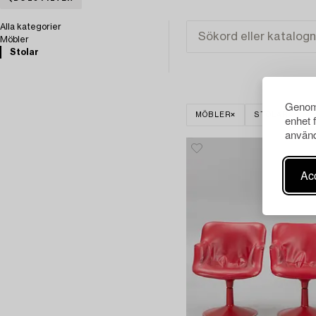
Alla kategorier
Möbler
Stolar
Genom 
MÖBLER
STOLAR
enhet 
använd
Acc