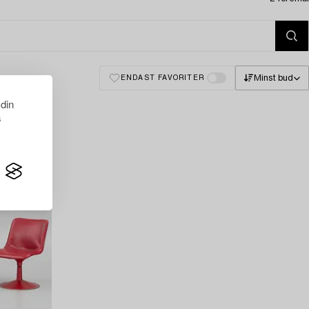
Minst bud
ENDAST FAVORITER
 din
s