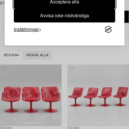
Acceptera alla
2 föremål
Avvisa icke-nödvändiga
Inställningar
Filter
DESIGN
RENSA ALLA
1591294
1575861