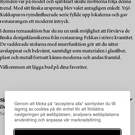
Rymden var på modet och självklart skulle möblerna följa denna
trend. Med sitt finska ursprung blev valet antagligen enkelt. Yrjö
Kukkapuros rymdinfluerade serie fyllde upp lokalerna och gav
restaurangen ett modernt intryck.
I denna temaauktion har du nu en unik möjlighet att förvärva de
finska designklassikerna från restaurang Pekkas i större kvantitet.
De vadderade stolarna med snurrfunktion gör att du sitter
avslappnat och bekvämt, samtidigt som materialen i glasfiber,
plast och metall fortsatt känns moderna och andas framtid.
Välkommen att lägga bud på dina favoriter.
Slutinlämning pågår till vår kommande liveauktion
Modern Art &
Genom att klicka på "acceptera alla" samtycker du till
Design
, den 19–20 november.
lagring av cookies på din enhet för att förbättra
navigeringen på webbplatsen, analysera webbplatsens
Se vad vi söker och kontakta oss för värdering ›
användning och anpassa vår marknadsföring.