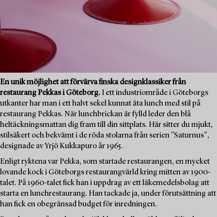
En unik möjlighet att förvärva finska designklassiker från
restaurang Pekkas i Göteborg.
I ett industriområde i Göteborgs
utkanter har man i ett halvt sekel kunnat äta lunch med stil på
restaurang Pekkas. När lunchbrickan är fylld leder den blå
heltäckningsmattan dig fram till din sittplats. Här sitter du mjukt,
stilsäkert och bekvämt i de röda stolarna från serien "Saturnus",
designade av Yrjö Kukkapuro år 1965.
Enligt ryktena var Pekka, som startade restaurangen, en mycket
lovande kock i Göteborgs restaurangvärld kring mitten av 1900-
talet. På 1960-talet fick han i uppdrag av ett läkemedelsbolag att
starta en lunchrestaurang. Han tackade ja, under förutsättning att
han fick en obegränsad budget för inredningen.