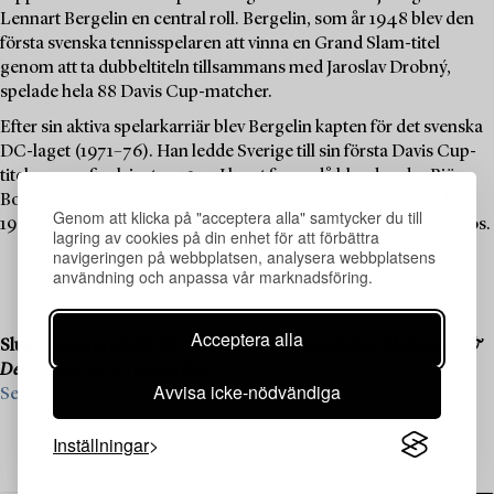
Lennart Bergelin en central roll. Bergelin, som år 1948 blev den
första svenska tennisspelaren att vinna en Grand Slam-titel
genom att ta dubbeltiteln tillsammans med Jaroslav Drobný,
spelade hela 88 Davis Cup-matcher.
Efter sin aktiva spelarkarriär blev Bergelin kapten för det svenska
DC-laget (1971–76). Han ledde Sverige till sin första Davis Cup-
titel genom finalvinsten 1975. I laget fanns då bland andra Björn
Borg, som Bergelin var personlig tränare för mellan 1971 och
Genom att klicka på "acceptera alla" samtycker du till
1983. Hans betydelse för det svenska tennisundret är idag tveklös.
lagring av cookies på din enhet för att förbättra
navigeringen på webbplatsen, analysera webbplatsens
användning och anpassa vår marknadsföring.
Acceptera alla
Slutinlämning pågår till vår kommande liveauktion
Modern Art &
Design
, den 19–20 november.
Avvisa icke-nödvändiga
Se vad vi söker och kontakta oss för värdering ›
Inställningar