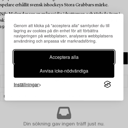
spelare erhållit svensk ishockeys Stora Grabbars märke.
Nils Molander var en mångsidig idrottsman och tävlade även i
skridsko, en gren som han representerade Danmark för vid EM
Genom att klicka på "acceptera alla" samtycker du till
1914. Han tävlade också i segling.
lagring av cookies på din enhet för att förbättra
navigeringen på webbplatsen, analysera webbplatsens
användning och anpassa vår marknadsföring.
Acceptera alla
Avvisa icke-nödvändiga
Filter
Inställningar
BÖCKER & HANDSKRIFTER
RENSA ALLA
Din sökning gav ingen träff just nu.