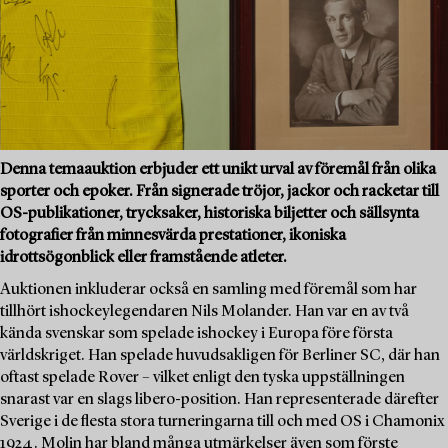
Denna temaauktion erbjuder ett unikt urval av föremål från olika
sporter och epoker. Från signerade tröjor, jackor och racketar till
OS-publikationer, trycksaker, historiska biljetter och sällsynta
fotografier från minnesvärda prestationer, ikoniska
idrottsögonblick eller framstående atleter.
Auktionen inkluderar också en samling med föremål som har
tillhört ishockeylegendaren Nils Molander. Han var en av två
kända svenskar som spelade ishockey i Europa före första
världskriget. Han spelade huvudsakligen för Berliner SC, där han
oftast spelade Rover – vilket enligt den tyska uppställningen
snarast var en slags libero-position. Han representerade därefter
Sverige i de flesta stora turneringarna till och med OS i Chamonix
1924. Molin har bland många utmärkelser även som förste