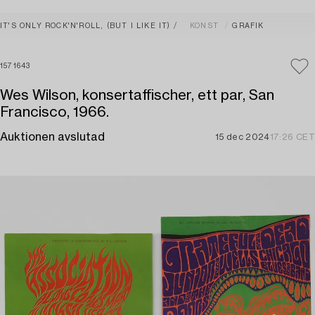
IT'S ONLY ROCK'N'ROLL, (BUT I LIKE IT)
KONST
GRAFIK
1571643
Wes Wilson, konsertaffischer, ett par, San
Francisco, 1966.
Auktionen avslutad
15 dec 2024
17:26 CET