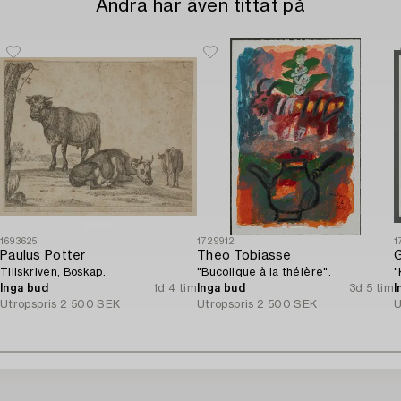
Andra har även tittat på
1693625
1729912
1
Paulus Potter
Theo Tobiasse
Tillskriven, Boskap.
"Bucolique à la théière".
"
Inga bud
1d 4 tim
Inga bud
3d 5 tim
I
Utropspris
2 500 SEK
Utropspris
2 500 SEK
U