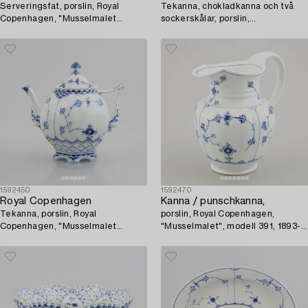
Serveringsfat, porslin, Royal
Tekanna, chokladkanna och två
Copenhagen, "Musselmalet
sockerskålar, porslin,
helblond", modell 1149, 1966.
"Musselmalet halvblond", Royal
Copenhagen, 1898-1923 och
senare.
1592450
1592470
Royal Copenhagen
Kanna / punschkanna,
Tekanna, porslin, Royal
porslin, Royal Copenhagen,
Copenhagen, "Musselmalet
"Musselmalet", modell 391, 1893-
helblond", modell 1118, 1967.
1900.