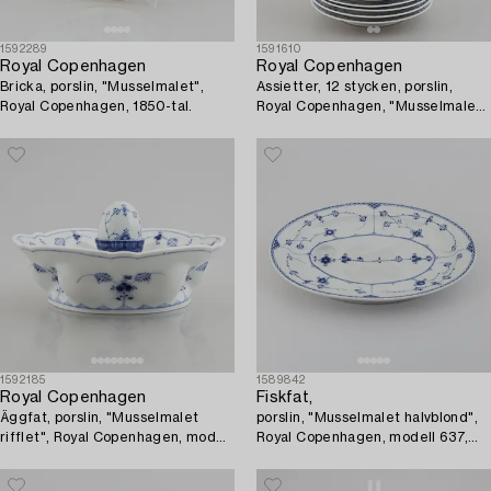
1592289
1591610
Royal Copenhagen
Royal Copenhagen
Bricka, porslin, "Musselmalet",
Assietter, 12 stycken, porslin,
Royal Copenhagen, 1850-tal.
Royal Copenhagen, "Musselmalet
halvblond", modell 574, 1900-tal.
1592185
1589842
Royal Copenhagen
Fiskfat,
Äggfat, porslin, "Musselmalet
porslin, "Musselmalet halvblond",
rifflet", Royal Copenhagen, modell
Royal Copenhagen, modell 637,
119, sent 1800-tal.
1893-1900.