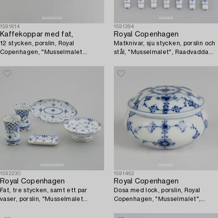
1591614
1591394
Kaffekoppar med fat,
Royal Copenhagen
12 stycken, porslin, Royal
Matknivar, sju stycken, porslin och
Copenhagen, "Musselmalet
stål, "Musselmalet", Raadvaddams
halvblond", modell 1035, 1900-
Fabriker och Royal Copenhagen,
talets senare del.
tidigt 1900-tal.
1592230
1591462
Royal Copenhagen
Royal Copenhagen
Fat, tre stycken, samt ett par
Dosa med lock, porslin, Royal
vaser, porslin, "Musselmalet
Copenhagen, "Musselmalet",
helblond", Royal Copenhagen,
modell 313, 1898-1923.
1900-tal.