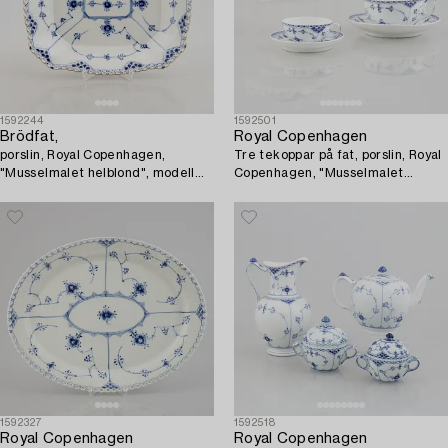
1592244
1592501
Brödfat,
Royal Copenhagen
porslin, Royal Copenhagen,
Tre tekoppar på fat, porslin, Royal
"Musselmalet helblond", modell
Copenhagen, "Musselmalet
1143, 1974-78.
halvblond", modell 524, 525, 527,
1823-1900.
1592327
1592518
Royal Copenhagen
Royal Copenhagen