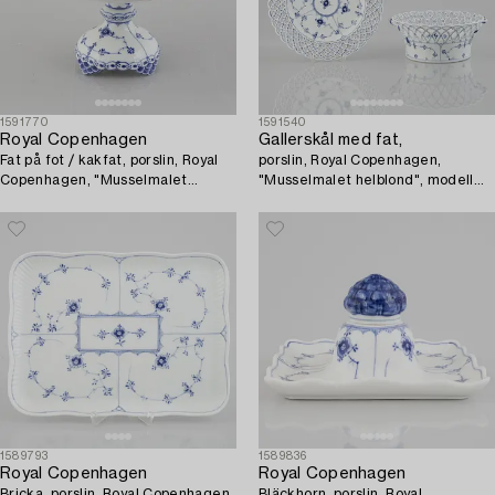
1591770
1591540
Royal Copenhagen
Gallerskål med fat,
Fat på fot / kakfat, porslin, Royal
porslin, Royal Copenhagen,
Copenhagen, "Musselmalet
"Musselmalet helblond", modell
helblond", modell 1093, 1898-
1052 och 1098, 1898-1923.
1923.
1589793
1589836
Royal Copenhagen
Royal Copenhagen
Bricka, porslin, Royal Copenhagen,
Bläckhorn, porslin, Royal