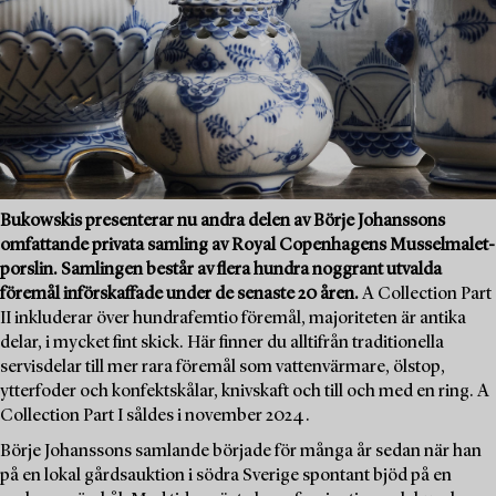
Bukowskis presenterar nu andra delen av Börje Johanssons
omfattande privata samling av Royal Copenhagens Musselmalet-
porslin. Samlingen består av flera hundra noggrant utvalda
föremål införskaffade under de senaste 20 åren.
A Collection Part
II inkluderar över hundrafemtio föremål, majoriteten är antika
delar, i mycket fint skick. Här finner du alltifrån traditionella
servisdelar till mer rara föremål som vattenvärmare, ölstop,
ytterfoder och konfektskålar, knivskaft och till och med en ring. A
Collection Part I såldes i november 2024.
Börje Johanssons samlande började för många år sedan när han
på en lokal gårdsauktion i södra Sverige spontant bjöd på en