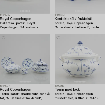
1591538
1589983
Royal Copenhagen
Konfektskål / fruktskål,
Gallerskål, porslin, Royal
porslin, Royal Copenhagen,
Copenhagen, "Musselmalet
"Musselmalet helblond", modell
helblond", tidig modell, omkring
1049, 1898-1923.
1800, fatet modell 1056 1893-
1900.
1591504
1592213
Royal Copenhagen
Terrin med lock,
Terrin, karott, gräddkanna och två
porslin. Royal Copenhagen,
fat, "Musselmalet halvblond",
musselmalet, rilfflad, (1894-1900).
Royal Copenhagen delvis 1800-tal.
Model no 224.