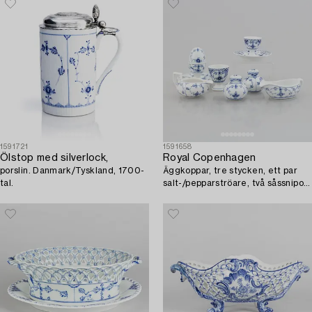
1591721
1591658
Ölstop med silverlock,
Royal Copenhagen
porslin. Danmark/Tyskland, 1700-
Äggkoppar, tre stycken, ett par
tal.
salt-/pepparströare, två såssnipor,
porslin, "Musselmalet", Royal
Copenhagen.