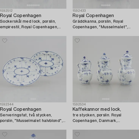
1592512
1592433
Royal Copenhagen
Royal Copenhagen
Sockerskål med lock, porslin,
Gräddkanna, porslin, Royal
empirestil, Royal Copenhagen,
Copenhagen, "Musselmalet",
"Musselmalet", modell 434, 1898-
modell 56, 1898-1923.
1923.
1592344
1592534
Royal Copenhagen
Kaffekannor med lock,
Serveringsfat, två stycken,
tre stycken, porslin. Royal
porslin, "Musselmalet halvblond",
Copenhagen, Danmark,
Royal Copenhagen, 628 och 670,
Musselmalet halvblond. 1900-tal.
1969-73 och 1898-1923.