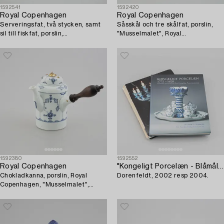
1592541
1592420
Royal Copenhagen
Royal Copenhagen
Serveringsfat, två stycken, samt
Såsskål och tre skålfat, porslin,
sil till fiskfat, porslin,
"Musselmalet", Royal
"Musselmalet", Royal
Copenhagen, 1898-1923 och
Copenhagen.
senare.
1592380
1592552
Royal Copenhagen
"Kongeligt Porcelæn - Blåmålet porcelæn fra Den Kongelige Porcelainsfabrik",
Chokladkanna, porslin, Royal
Dorenfeldt, 2002 resp 2004.
Copenhagen, "Musselmalet",
1785-90, enl uppgift Fredrik
Gregoriius Schaltz.