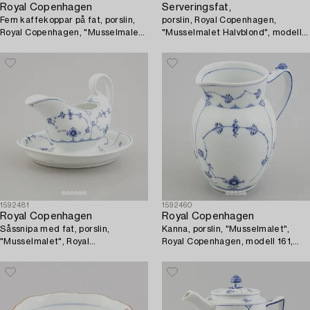
Royal Copenhagen
Serveringsfat,
Fem kaffekoppar på fat, porslin,
porslin, Royal Copenhagen,
Royal Copenhagen, "Musselmalet
"Musselmalet Halvblond", modell
halvblond", 1900-tal.
534, 1979-83.
1592481
1592460
Royal Copenhagen
Royal Copenhagen
Såssnipa med fat, porslin,
Kanna, porslin, "Musselmalet",
"Musselmalet", Royal
Royal Copenhagen, modell 161,
Copenhagen, modell 407, 1893-
1920-/30-tal.
1900 samt 1800-tal.