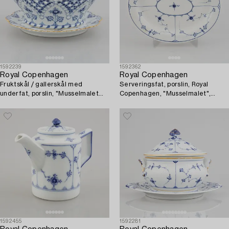
1592239
1592362
Royal Copenhagen
Royal Copenhagen
Fruktskål / gallerskål med
Serveringsfat, porslin, Royal
underfat, porslin, "Musselmalet
Copenhagen, "Musselmalet",
helblond", Royal Copenhagen,
1820-1850.
modell 1061 och 1062, 1966.
1592455
1592281