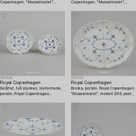
Copenhagen, "Musselmalet",
Copenhagen, "Musselmalet",
tidigt 1800-tal.
modell 101, 1898-1923.
1591528
1591533
Royal Copenhagen
Royal Copenhagen
Skålfat, två stycken, lövformade,
Bricka, porslin, Royal Copenhagen,
porslin, Royal Copenhagen,
"Musselmalet", modell 265, post
"Musselmalet", modell 144 och
1923.
145, 1898-1923.