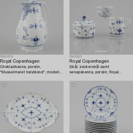
1592476
1592523
Royal Copenhagen
Royal Copenhagen
Chokladkanna, porslin,
Skål, sockerskål samt
"Musselmalet halvblond", modell
senapskanna, porslin, Royal
506, 1956.
Copenhagen, "Musselmalet",
1898-1923 samt äldre skål.