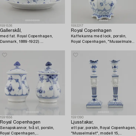
1591536
1592217
Gallerskål,
Royal Copenhagen
med fat. Royal Copenhagen,
Kaffekanna med lock, porslin,
Danmark, 1889-1922).
Royal Copenhagen, "Musselmalet
Musselmalet, helblond. 1057.
helblond", modell 1202, 1961.
1591656
1591390
Royal Copenhagen
Ljusstakar,
Senapskannor, två st, porslin,
ett par, porslin, Royal Copenhagen,
Royal Copenhagen,
"Musselmalet", modell 15,