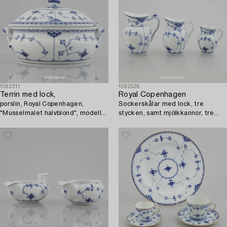
1592311
1592526
Terrin med lock,
Royal Copenhagen
porslin, Royal Copenhagen,
Sockerskålar med lock, tre
"Musselmalet halvblond", modell
stycken, samt mjölkkannor, tre
594, 1898-1923.
stycken, "Musselmalet", Royal
Copenhagen.