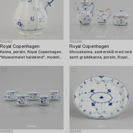
1592467
1592296
Royal Copenhagen
Royal Copenhagen
Kanna, porslin, Royal Copenhagen,
Moccakanna, sockerskål med lock
"Musselmalet halvblond", modell
samt gräddkanna, porslin, Royal
646, 1965.
Copenhagen, "Musselmalet",
1800-tal.
1592505
1592337