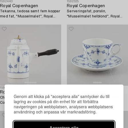
1592440
1592325
Royal Copenhagen
Royal Copenhagen
Tekanna, tedosa samt fem koppar
Serveringsfat, porslin,
med fat, "Musselmalet", Royal
"Musselmalet helblond", Royal
Copenhagen, 1898-1923 och
Copenhagen, modell 1151, 1898-
senare.
1923.
1592381
1592508
Royal Copenhagen
Royal Copenhagen
Genom att klicka på "acceptera alla" samtycker du till
Chokladkanna, porslin, Royal
Tekopp med fat, porslin, Royal
lagring av cookies på din enhet för att förbättra
Copenhagen, "Musselmalet",
Copenhagen, "Musselmalet
navigeringen på webbplatsen, analysera webbplatsens
modell 37, 1898-1923.
halvblond", modell 703, post 1923.
användning och anpassa vår marknadsföring.
Acceptera alla