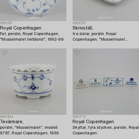
1592197
1589791
Royal Copenhagen
Skrivställ,
Fat, porslin, Royal Copenhagen,
tre delar, porslin. Royal
"Musselmalet helblond", 1992-99.
Copenhagen, "Musselmalet
halvblond", (1889-1922), modell
738.
1591424
1591772
Tevärmare,
Royal Copenhagen
porslin, "Musselmalet", modell
Skyltar, fyra stycken, porslin, Royal
9787, Royal Copenhagen, 1939.
Copenhagen.