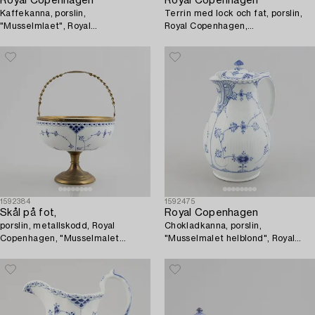
Royal Copenhagen
Royal Copenhagen
Kaffekanna, porslin,
Terrin med lock och fat, porslin,
"Musselmlaet", Royal
Royal Copenhagen,
Copenhagen, empirestil, modell
"Musselmalet", fatets
2065, 1898-1923.
modellnummer 463, 1893-1900,
terrinen 1850-90.
1592384
1592475
Skål på fot,
Royal Copenhagen
porslin, metallskodd, Royal
Chokladkanna, porslin,
Copenhagen, "Musselmalet
"Musselmalet helblond", Royal
halvblond", 1800-tal.
Copenhagen, modell 1025, 1956.