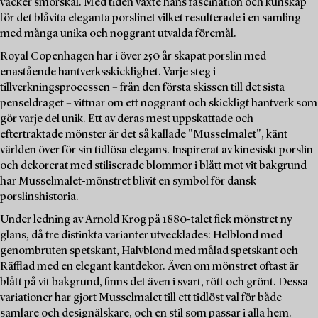
vacker smörskål. Med tiden växte hans fascination och kunskap
för det blåvita eleganta porslinet vilket resulterade i en samling
med många unika och noggrant utvalda föremål.
Royal Copenhagen har i över 250 år skapat porslin med
enastående hantverksskicklighet. Varje steg i
tillverkningsprocessen – från den första skissen till det sista
penseldraget – vittnar om ett noggrant och skickligt hantverk som
gör varje del unik. Ett av deras mest uppskattade och
eftertraktade mönster är det så kallade "Musselmalet", känt
världen över för sin tidlösa elegans. Inspirerat av kinesiskt porslin
och dekorerat med stiliserade blommor i blått mot vit bakgrund
har Musselmalet-mönstret blivit en symbol för dansk
porslinshistoria.
Under ledning av Arnold Krog på 1880-talet fick mönstret ny
glans, då tre distinkta varianter utvecklades: Helblond med
genombruten spetskant, Halvblond med målad spetskant och
Räfflad med en elegant kantdekor. Även om mönstret oftast är
blått på vit bakgrund, finns det även i svart, rött och grönt. Dessa
variationer har gjort Musselmalet till ett tidlöst val för både
samlare och designälskare, och en stil som passar i alla hem.