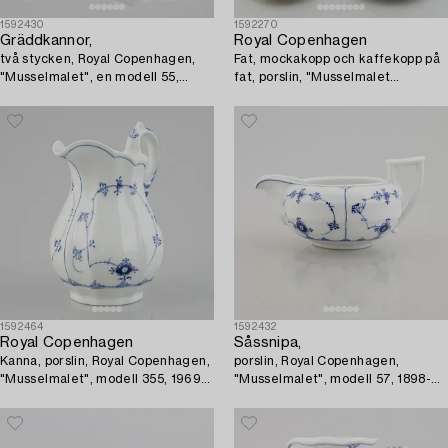
1592430
1592270
Gräddkannor,
Royal Copenhagen
två stycken, Royal Copenhagen,
Fat, mockakopp och kaffekopp på
"Musselmalet", en modell 55,
fat, porslin, "Musselmalet
1800-tal.
halvblond", Royal Copenhagen,
modell 1038, 1035, 571.
1592464
1592432
Royal Copenhagen
Såssnipa,
Kanna, porslin, Royal Copenhagen,
porslin, Royal Copenhagen,
"Musselmalet", modell 355, 1969-
"Musselmalet", modell 57, 1898-
73.
1923.