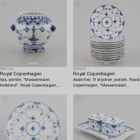
1591705
1591613
Royal Copenhagen
Royal Copenhagen
Vas, porslin, "Musselmalet
Assietter, 11 stycken, porslin, Royal
helblond", Royal Copenhagen,
Copenhagen, "Musselmalet
modell 1043, omkring 1900.
helblond", modell 1087, 1898-1923
och senare.