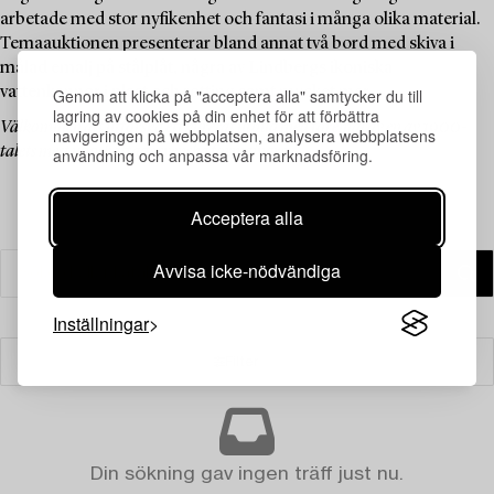
arbetade med stor nyfikenhet och fantasi i många olika material.
Temaauktionen presenterar bland annat två bord med skiva i
målad emalj på stålplåt, några av Lindbergs ikoniska
vattenkannor i plast och rotting samt mycket mer.
Genom att klicka på "acceptera alla" samtycker du till
lagring av cookies på din enhet för att förbättra
Välkommen att utforska ett kurerat utbud med föremål av en av 1900-
navigeringen på webbplatsen, analysera webbplatsens
talets mest uppskattade svenska formgivare.
användning och anpassa vår marknadsföring.
Acceptera alla
Avvisa icke-nödvändiga
Inställningar
Filter
Din sökning gav ingen träff just nu.