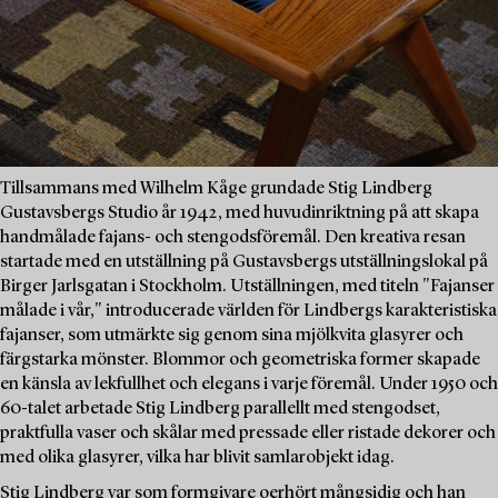
Tillsammans med Wilhelm Kåge grundade Stig Lindberg
Gustavsbergs Studio år 1942, med huvudinriktning på att skapa
handmålade fajans- och stengodsföremål. Den kreativa resan
startade med en utställning på Gustavsbergs utställningslokal på
Birger Jarlsgatan i Stockholm. Utställningen, med titeln "Fajanser
målade i vår," introducerade världen för Lindbergs karakteristiska
fajanser, som utmärkte sig genom sina mjölkvita glasyrer och
färgstarka mönster. Blommor och geometriska former skapade
en känsla av lekfullhet och elegans i varje föremål. Under 1950 och
60-talet arbetade Stig Lindberg parallellt med stengodset,
praktfulla vaser och skålar med pressade eller ristade dekorer och
med olika glasyrer, vilka har blivit samlarobjekt idag.
Stig Lindberg var som formgivare oerhört mångsidig och han