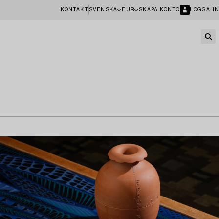
KONTAKT
SVENSKA
EUR
SKAPA KONTO
LOGGA IN