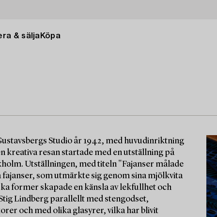
ra & sälja
Köpa
stavsbergs Studio år 1942, med huvudinriktning
 kreativa resan startade med en utställning på
ckholm. Utställningen, med titeln "Fajanser målade
a fajanser, som utmärkte sig genom sina mjölkvita
a former skapade en känsla av lekfullhet och
Stig Lindberg parallellt med stengodset,
rer och med olika glasyrer, vilka har blivit