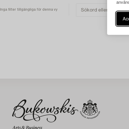
använd
Inga filter tillgängliga för denna vy
Acc