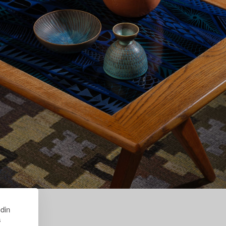
 din
s