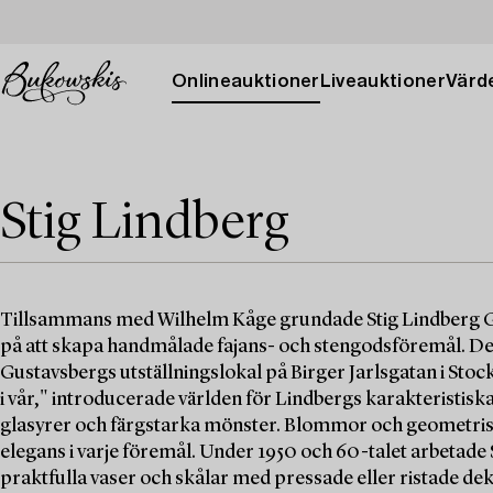
Onlineauktioner
Liveauktioner
Värde
Stig Lindberg
Tillsammans med Wilhelm Kåge grundade Stig Lindberg Gu
på att skapa handmålade fajans- och stengodsföremål. Den
Gustavsbergs utställningslokal på Birger Jarlsgatan i Sto
i vår," introducerade världen för Lindbergs karakteristisk
glasyrer och färgstarka mönster. Blommor och geometrisk
elegans i varje föremål. Under 1950 och 60-talet arbetade 
praktfulla vaser och skålar med pressade eller ristade deko