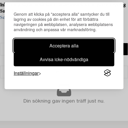
Inlämning pågår till vår kommande liveauktion Important Spring
Sale, den 11–13 juni.
Genom att klicka på "acceptera alla" samtycker du till
Se vad vi söker och kontakta oss för värdering ›
lagring av cookies på din enhet för att förbättra
navigeringen på webbplatsen, analysera webbplatsens
användning och anpassa vår marknadsföring.
Acceptera alla
Avvisa icke-nödvändiga
Inställningar
Filter
Din sökning gav ingen träff just nu.