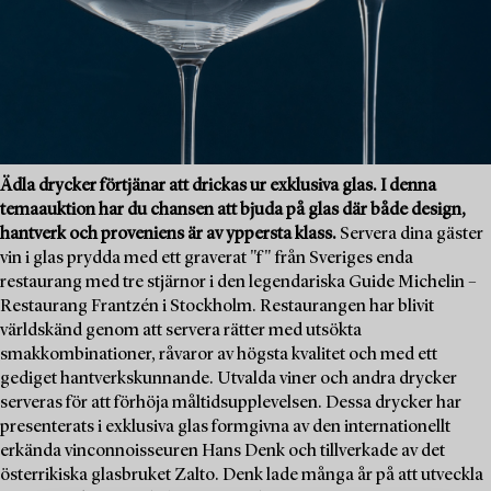
Ädla drycker förtjänar att drickas ur exklusiva glas. I denna
temaauktion har du chansen att bjuda på glas där både design,
hantverk och proveniens är av yppersta klass.
Servera dina gäster
vin i glas prydda med ett graverat "f" från Sveriges enda
restaurang med tre stjärnor i den legendariska Guide Michelin –
Restaurang Frantzén i Stockholm. Restaurangen har blivit
världskänd genom att servera rätter med utsökta
smakkombinationer, råvaror av högsta kvalitet och med ett
gediget hantverkskunnande. Utvalda viner och andra drycker
serveras för att förhöja måltidsupplevelsen. Dessa drycker har
presenterats i exklusiva glas formgivna av den internationellt
erkända vinconnoisseuren Hans Denk och tillverkade av det
österrikiska glasbruket Zalto. Denk lade många år på att utveckla