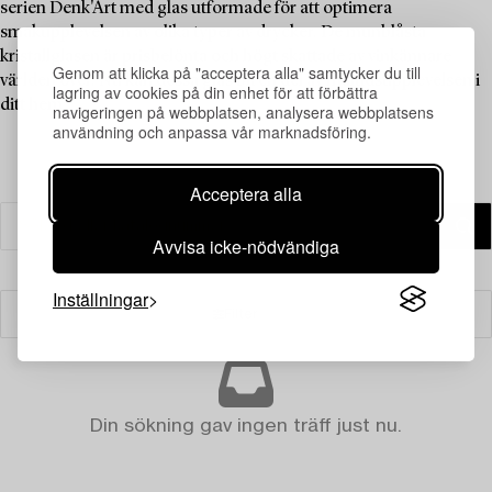
serien Denk'Art med glas utformade för att optimera
smakupplevelsen av olika typer av drycker. De munblåsta
kristallglasen är prisbelönta och högt skattade av vinkännare
Genom att klicka på "acceptera alla" samtycker du till
världen över. Nu kan dessa glas bli en del av måltidsupplevelsen i
lagring av cookies på din enhet för att förbättra
ditt hem.
navigeringen på webbplatsen, analysera webbplatsens
användning och anpassa vår marknadsföring.
Acceptera alla
Avvisa icke-nödvändiga
Inställningar
Filter
Din sökning gav ingen träff just nu.