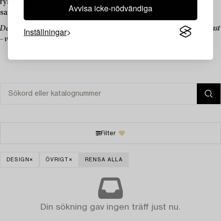
ryans långa tradition samtidigt som de finner sin plats inom
Avvisa icke-nödvändiga
samtidskonst och modern inredning.
Denna temaauktion erbjuder en 200-årig översikt över finländsk ryakonst
Inställningar
– välkommen att upptäcka dina favoriter.
Filter
DESIGN
ÖVRIGT
RENSA ALLA
Din sökning gav ingen träff just nu.