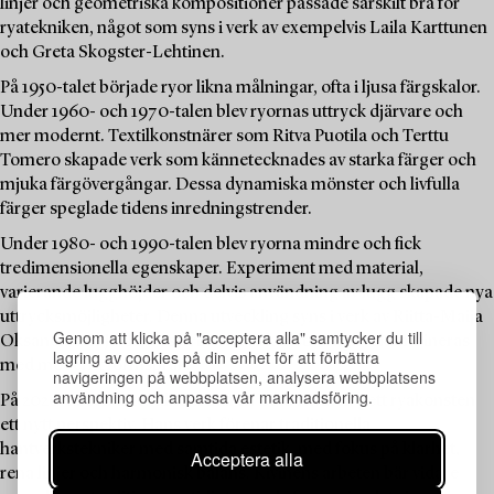
linjer och geometriska kompositioner passade särskilt bra för
ryatekniken, något som syns i verk av exempelvis Laila Karttunen
och Greta Skogster-Lehtinen.
På 1950-talet började ryor likna målningar, ofta i ljusa färgskalor.
Under 1960- och 1970-talen blev ryornas uttryck djärvare och
mer modernt. Textilkonstnärer som Ritva Puotila och Terttu
Tomero skapade verk som kännetecknades av starka färger och
mjuka färgövergångar. Dessa dynamiska mönster och livfulla
färger speglade tidens inredningstrender.
Under 1980- och 1990-talen blev ryorna mindre och fick
tredimensionella egenskaper. Experiment med material,
varierande lugghöjder och delvis användning av lugg skapade nya
uttrycksmöjligheter. Denna utveckling syns i verk av Riitta-Maija
Genom att klicka på "acceptera alla" samtycker du till
Oksanen och Jukka Vesterinen, där konstnärlighet kombineras
lagring av cookies på din enhet för att förbättra
med modernt formspråk.
navigeringen på webbplatsen, analysera webbplatsens
användning och anpassa vår marknadsföring.
På 2020-talet har textilkonstnären Eetu Kivinen gett ryakonsten
ett nytt perspektiv. Hans verk förenar traditionella
hantverkstekniker med samtida estetik, med fokus på klarhet,
Acceptera alla
rena linjer och harmonisk balans. Kivinens arbeten bär vidare