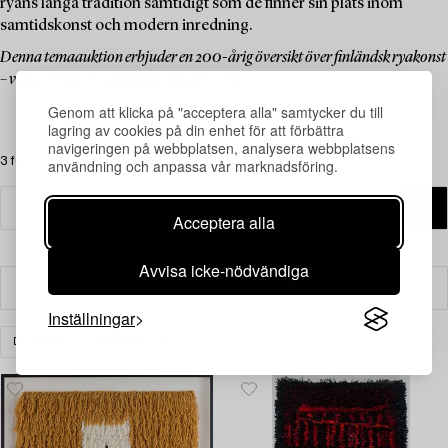
ryans långa tradition samtidigt som de finner sin plats inom
samtidskonst och modern inredning.
Denna temaauktion erbjuder en 200-årig översikt över finländsk ryakonst
– välkommen att upptäcka dina favoriter.
Genom att klicka på "acceptera alla" samtycker du till
lagring av cookies på din enhet för att förbättra
navigeringen på webbplatsen, analysera webbplatsens
3 föremål
användning och anpassa vår marknadsföring.
Acceptera alla
Avvisa icke-nödvändiga
Filter
Inställningar
DESIGN
RENSA ALLA