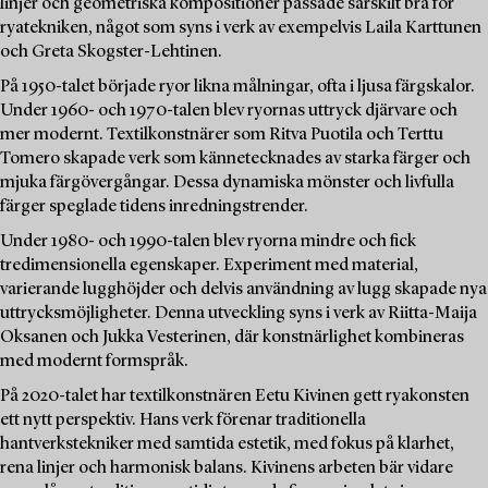
linjer och geometriska kompositioner passade särskilt bra för
ryatekniken, något som syns i verk av exempelvis Laila Karttunen
och Greta Skogster-Lehtinen.
På 1950-talet började ryor likna målningar, ofta i ljusa färgskalor.
Under 1960- och 1970-talen blev ryornas uttryck djärvare och
mer modernt. Textilkonstnärer som Ritva Puotila och Terttu
Tomero skapade verk som kännetecknades av starka färger och
mjuka färgövergångar. Dessa dynamiska mönster och livfulla
färger speglade tidens inredningstrender.
Under 1980- och 1990-talen blev ryorna mindre och fick
tredimensionella egenskaper. Experiment med material,
varierande lugghöjder och delvis användning av lugg skapade nya
uttrycksmöjligheter. Denna utveckling syns i verk av Riitta-Maija
Oksanen och Jukka Vesterinen, där konstnärlighet kombineras
med modernt formspråk.
På 2020-talet har textilkonstnären Eetu Kivinen gett ryakonsten
ett nytt perspektiv. Hans verk förenar traditionella
hantverkstekniker med samtida estetik, med fokus på klarhet,
rena linjer och harmonisk balans. Kivinens arbeten bär vidare