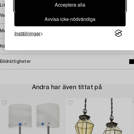
Acceptera alla
Litteratur
Varianter avbildade i Nordiska Kompaniets arkiv, ca 1927.
Avvisa icke-nödvändiga
Mer om Edward Hald
Inställningar
Köpinformation
Bildrättigheter
Andra har även tittat på