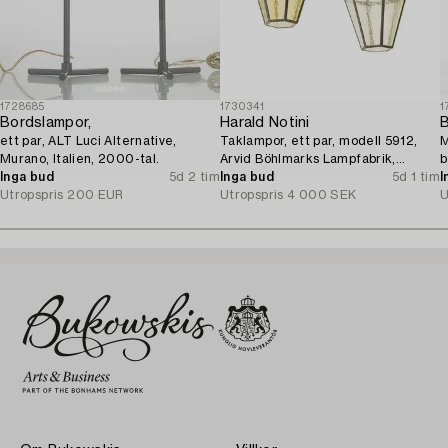
1728685
1730341
1
Bordslampor,
Harald Notini
B
ett par, ALT Luci Alternative,
Taklampor, ett par, modell 5912,
M
Murano, Italien, 2000-tal.
Arvid Böhlmarks Lampfabrik,
b
Inga bud
5d 2 tim
Stockholm, 1920-tal.
Inga bud
5d 1 tim
I
Utropspris
200 EUR
Utropspris
4 000 SEK
U