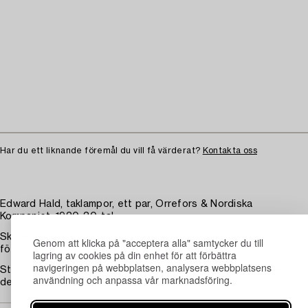
Har du ett liknande föremål du vill få värderat?
Kontakta oss
Edward Hald, taklampor, ett par, Orrefors & Nordiska
Kompaniet, 1920-30-tal.
Skärmar i bärnstenstonat glas med slipad dekor, stommar i
Genom att klicka på "acceptera alla" samtycker du till
förnicklad mässing. Höjd ca 52 cm, skärmarnas diameter 56 cm.
lagring av cookies på din enhet för att förbättra
navigeringen på webbplatsen, analysera webbplatsens
Ställvis kantnagg, dekoren längs kanten skiljer sig något mellan
användning och anpassa vår marknadsföring.
de två.