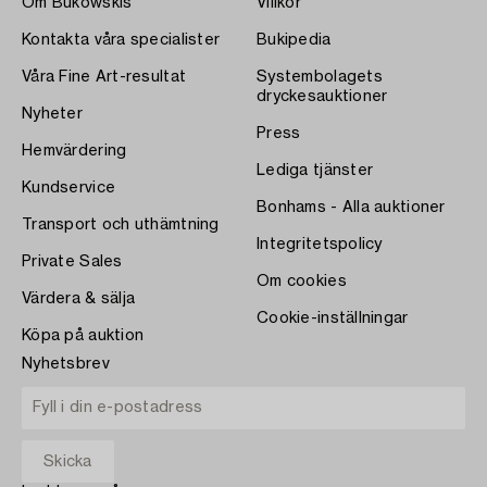
Om Bukowskis
Villkor
Kontakta våra specialister
Bukipedia
Våra Fine Art-resultat
Systembolagets
dryckesauktioner
Nyheter
Press
Hemvärdering
Lediga tjänster
Kundservice
Bonhams - Alla auktioner
Transport och uthämtning
Integritetspolicy
Private Sales
Om cookies
Värdera & sälja
Cookie-inställningar
Köpa på auktion
Nyhetsbrev