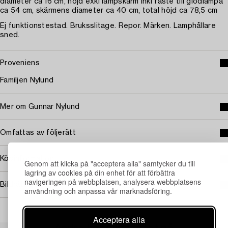
diameter ca 16 cm, höjd exkl lampskärm inkl fäste till glödlampa
ca 54 cm, skärmens diameter ca 40 cm, total höjd ca 78,5 cm
Ej funktionstestad. Bruksslitage. Repor. Märken. Lamphållare
sned.
Proveniens
Familjen Nylund
Mer om Gunnar Nylund
Omfattas av följerätt
Köpinformation
Genom att klicka på "acceptera alla" samtycker du till
lagring av cookies på din enhet för att förbättra
navigeringen på webbplatsen, analysera webbplatsens
Bildrättigheter
användning och anpassa vår marknadsföring.
Acceptera alla