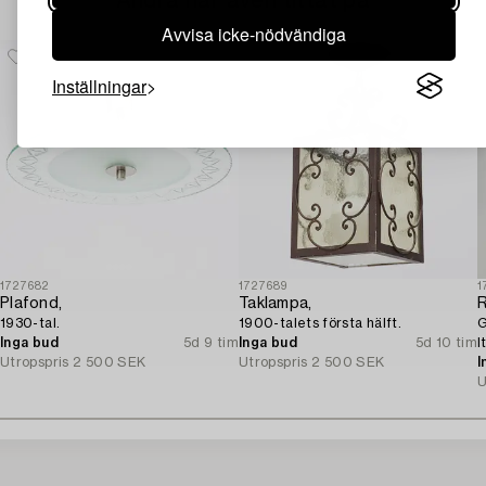
Andra har även tittat på
Avvisa icke-nödvändiga
Inställningar
1727682
1727689
1
Plafond,
Taklampa,
R
1930-tal.
1900-talets första hälft.
G
Inga bud
5d 9 tim
Inga bud
5d 10 tim
I
Utropspris
2 500 SEK
Utropspris
2 500 SEK
I
U