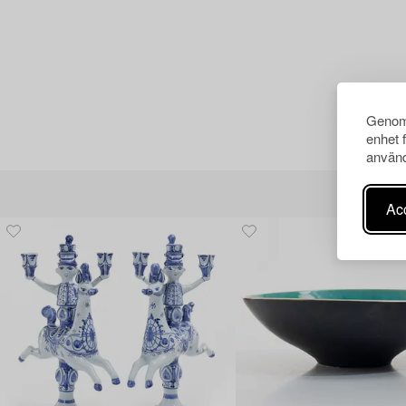
Genom 
enhet 
använd
Acc