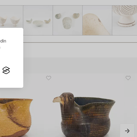
 din
s