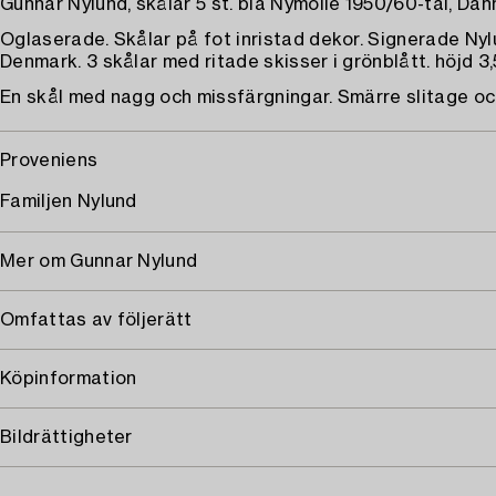
Gunnar Nylund, skålar 5 st. bla Nymölle 1950/60-tal, Da
Oglaserade. Skålar på fot inristad dekor. Signerade Nyl
Denmark. 3 skålar med ritade skisser i grönblått. höjd 3,
En skål med nagg och missfärgningar. Smärre slitage o
Proveniens
Familjen Nylund
Mer om Gunnar Nylund
Omfattas av följerätt
Köpinformation
Bildrättigheter