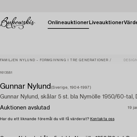
Onlineauktioner
Liveauktioner
Värde
FAMILJEN NYLUND – FORMGIVNING I TRE GENERATIONER
DESIG
1613581
Gunnar Nylund
(Sverige, 1904-1997)
Gunnar Nylund, skålar 5 st. bla Nymölle 1950/60-tal
Auktionen avslutad
19 j
Har du ett liknande föremål du vill få värderat?
Kontakta oss