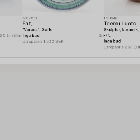
1707813
1731946
Fat,
Teemu Luoto
.
"Verona", Gefle.
Skulptur, keramik,
-75.
20 tim 56m
Inga bud
3d
Inga bud
Utropspris
1 500 SEK
Utropspris
250 EU