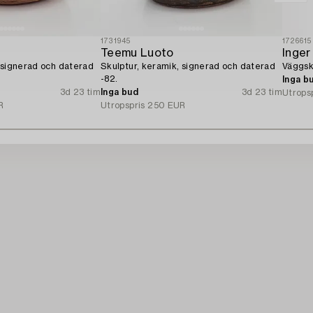
1731945
1726615
Teemu Luoto
Inge
 signerad och daterad
Skulptur, keramik, signerad och daterad
Väggsk
-82.
Inga b
3d 23 tim
Inga bud
3d 23 tim
Utrops
R
Utropspris
250 EUR