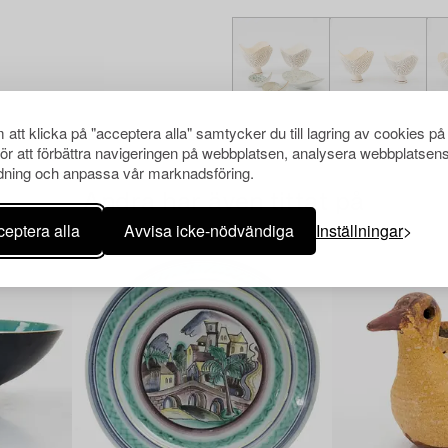
att klicka på "acceptera alla" samtycker du till lagring av cookies på
för att förbättra navigeringen på webbplatsen, analysera webbplatsen
ning och anpassa vår marknadsföring.
Andra har även tittat på
eptera alla
Avvisa icke-nödvändiga
Inställningar