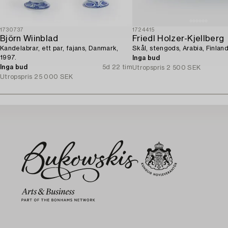
1730737
1724415
Björn Wiinblad
Friedl Holzer-Kjellberg
Kandelabrar, ett par, fajans, Danmark,
Skål, stengods, Arabia, Finland
1997.
Inga bud
Inga bud
5d 22 tim
Utropspris
2 500 SEK
Utropspris
25 000 SEK