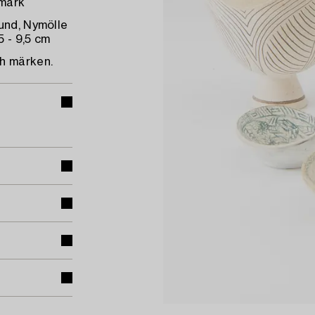
nmark
und, Nymölle
5 - 9,5 cm
ch märken.