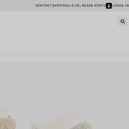
KONTAKT
SVENSKA
EUR
SKAPA KONTO
LOGGA IN