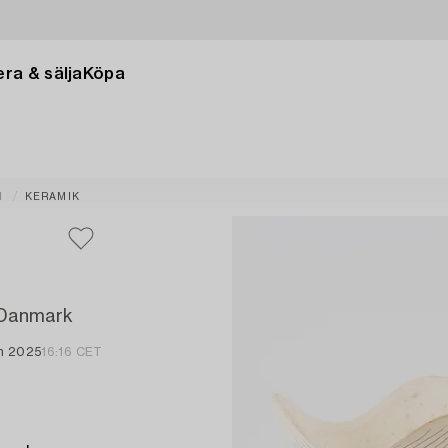
ra & sälja
Köpa
N
KERAMIK
, Danmark
an 2025
16:16 CET