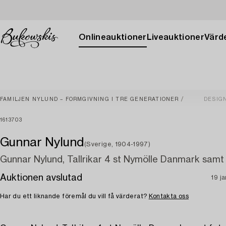
Onlineauktioner
Liveauktioner
Värde
FAMILJEN NYLUND – FORMGIVNING I TRE GENERATIONER
DESIG
1613703
Gunnar Nylund
(Sverige, 1904-1997)
Gunnar Nylund, Tallrikar 4 st Nymölle Danmark samt 
Auktionen avslutad
19 j
Har du ett liknande föremål du vill få värderat?
Kontakta oss