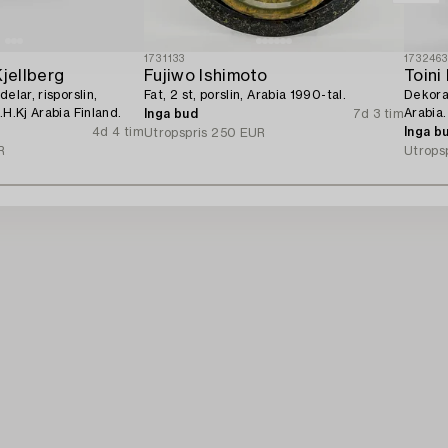
1731133
173246
Kjellberg
Fujiwo Ishimoto
Toini
elar, risporslin,
Fat, 2 st, porslin, Arabia 1990-tal.
Dekora
.H.Kj Arabia Finland.
Arabia.
Inga bud
7d 3 tim
4d 4 tim
Inga b
Utropspris
250 EUR
R
Utrops