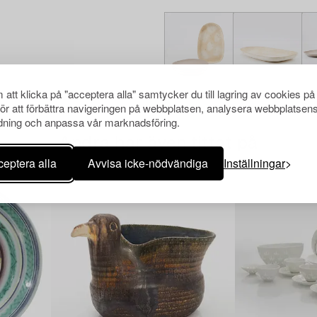
att klicka på "acceptera alla" samtycker du till lagring av cookies på
för att förbättra navigeringen på webbplatsen, analysera webbplatsen
ning och anpassa vår marknadsföring.
Andra har även tittat på
eptera alla
Avvisa icke-nödvändiga
Inställningar