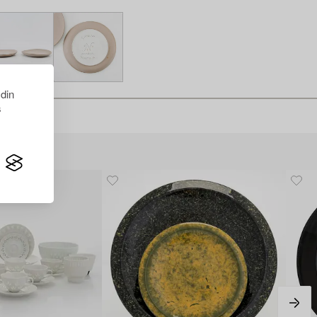
 din
s