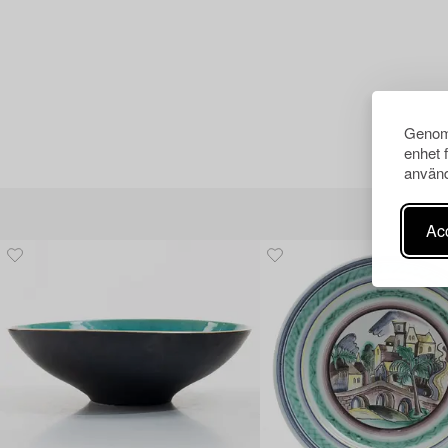
Genom 
enhet 
använd
Acc