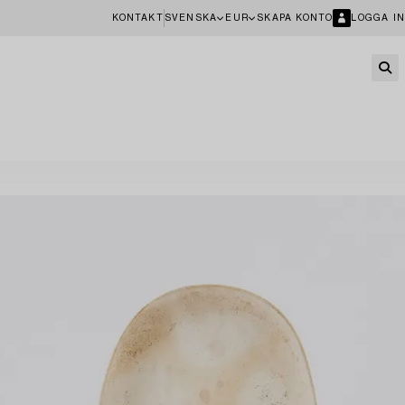
KONTAKT
SVENSKA
EUR
SKAPA KONTO
LOGGA IN