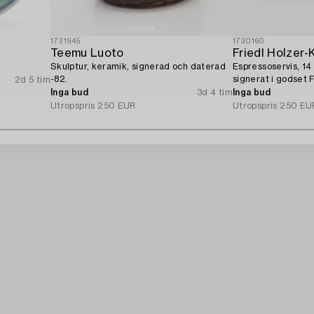
1731945
1730160
Teemu Luoto
Friedl Holzer-
Skulptur, keramik, signerad och daterad
Espressoservis, 14 d
-82.
signerat i godset F
2d 5 tim
Inga bud
3d 4 tim
Inga bud
Utropspris
250 EUR
Utropspris
250 EU