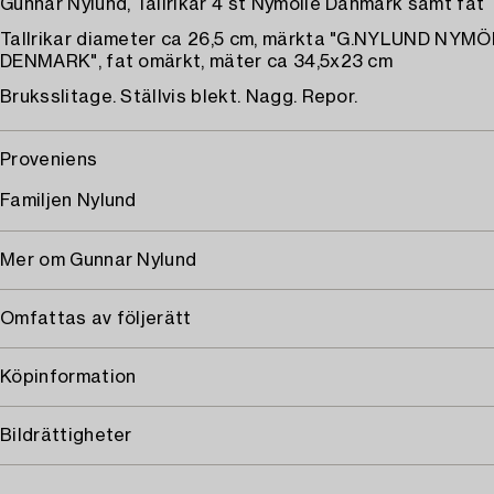
Gunnar Nylund, Tallrikar 4 st Nymölle Danmark samt fat
Tallrikar diameter ca 26,5 cm, märkta "G.NYLUND NYM
DENMARK", fat omärkt, mäter ca 34,5x23 cm
Bruksslitage. Ställvis blekt. Nagg. Repor.
Proveniens
Familjen Nylund
Mer om Gunnar Nylund
Omfattas av följerätt
Köpinformation
Bildrättigheter