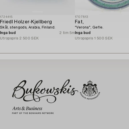
1724415
1707813
Friedl Holzer-Kjellberg
Fat,
Skål, stengods, Arabia, Finland.
"Verona", Gefle.
Inga bud
2 tim 5m
Inga bud
Utropspris
2 500 SEK
Utropspris
1 500 SEK