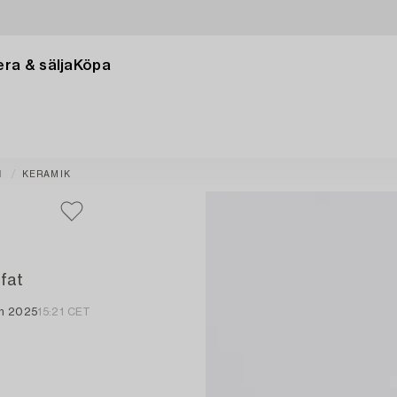
ra & sälja
Köpa
N
KERAMIK
fat
an 2025
15:21 CET