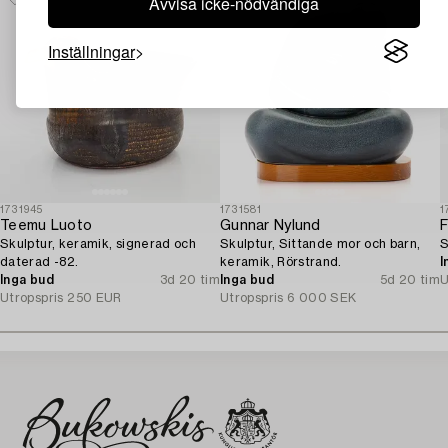
Avvisa icke-nödvändiga
Inställningar
1731945
1731581
1
Teemu Luoto
Gunnar Nylund
F
Skulptur, keramik, signerad och
Skulptur, Sittande mor och barn,
S
daterad -82.
keramik, Rörstrand.
I
Inga bud
3d 20 tim
Inga bud
5d 20 tim
U
Utropspris
250 EUR
Utropspris
6 000 SEK