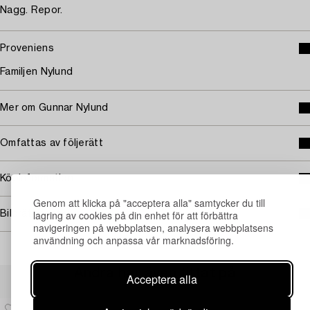
Nagg. Repor.
Proveniens
Familjen Nylund
Mer om Gunnar Nylund
Omfattas av följerätt
Köpinformation
Genom att klicka på "acceptera alla" samtycker du till
lagring av cookies på din enhet för att förbättra
Bildrättigheter
navigeringen på webbplatsen, analysera webbplatsens
användning och anpassa vår marknadsföring.
Andra har även tittat på
Acceptera alla