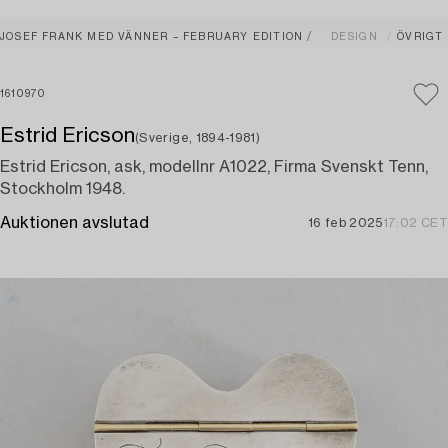
JOSEF FRANK MED VÄNNER – FEBRUARY EDITION
DESIGN
ÖVRIGT
1610970
Estrid Ericson
(Sverige, 1894-1981)
Estrid Ericson, ask, modellnr A1022, Firma Svenskt Tenn,
Stockholm 1948.
Auktionen avslutad
16 feb 2025
17:02 CET