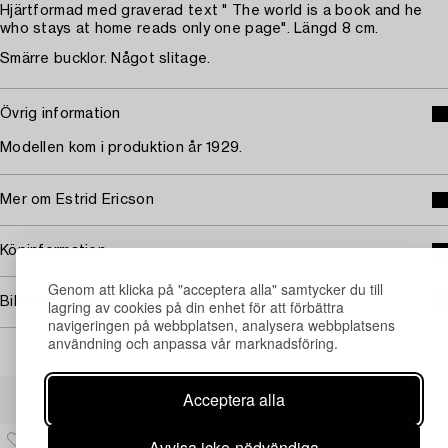
Hjärtformad med graverad text " The world is a book and he
who stays at home reads only one page". Längd 8 cm.
Smärre bucklor. Något slitage.
Övrig information
Modellen kom i produktion år 1929.
Mer om Estrid Ericson
Köpinformation
Genom att klicka på "acceptera alla" samtycker du till
Bildrättigheter
lagring av cookies på din enhet för att förbättra
navigeringen på webbplatsen, analysera webbplatsens
användning och anpassa vår marknadsföring.
Andra har även tittat på
Acceptera alla
Avvisa icke-nödvändiga