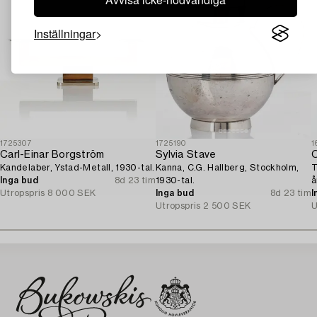
Inställningar
1725307
1725190
1
Carl-Einar Borgström
Sylvia Stave
O
Kandelaber, Ystad-Metall, 1930-tal.
Kanna, C.G. Hallberg, Stockholm,
T
Inga bud
8d 23 tim
1930-tal.
å
Utropspris
8 000 SEK
Inga bud
8d 23 tim
l
I
Utropspris
2 500 SEK
j
U