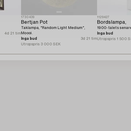
1730439
1129427
Bertjan Pot
Bordslampa,
Taklampa, "Random Light Medium",
1900-talets senare
Moooi.
4d 21 tim
Inga bud
Inga bud
3d 21 tim
Utropspris
1 500 
Utropspris
3 000 SEK