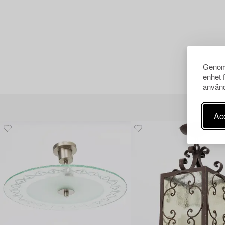
Genom 
enhet 
använd
Acc