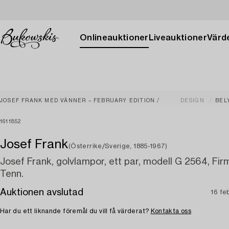
Onlineauktioner
Liveauktioner
Värde
JOSEF FRANK MED VÄNNER – FEBRUARY EDITION
DESIGN
BEL
1611852
Josef Frank
(Österrike/Sverige, 1885-1967)
Josef Frank, golvlampor, ett par, modell G 2564, Fi
Tenn.
Auktionen avslutad
16 fe
Har du ett liknande föremål du vill få värderat?
Kontakta oss