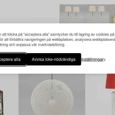
att klicka på "acceptera alla" samtycker du till lagring av cookies på
för att förbättra navigeringen på webbplatsen, analysera webbplatsen
ning och anpassa vår marknadsföring.
Andra har även tittat på
eptera alla
Avvisa icke-nödvändiga
Inställningar