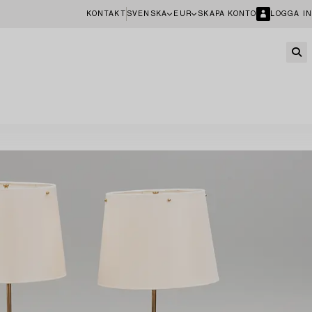
KONTAKT
SVENSKA
EUR
SKAPA KONTO
LOGGA IN