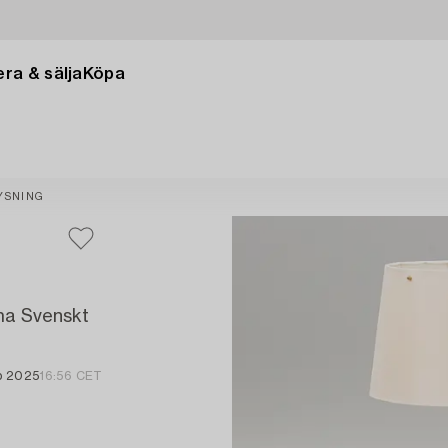
ra & sälja
Köpa
YSNING
rma Svenskt
b 2025
16:56 CET