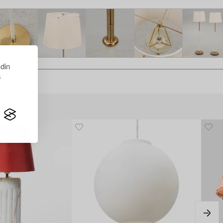
 din
s