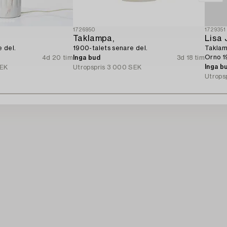
1726950
1729351
Taklampa,
Lisa
 del.
1900-talets senare del.
Taklam
Orno 1
4d 20 tim
Inga bud
3d 18 tim
Inga b
SEK
Utropspris
3 000 SEK
Utrops