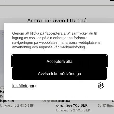
Andra har även tittat på
Genom att klicka på "acceptera alla" samtycker du till
lagring av cookies på din enhet för att förbättra
navigeringen på webbplatsen, analysera webbplatsens
användning och anpassa vår marknadsföring.
Acceptera alla
Avvisa icke-nödvändiga
Inställningar
1730372
1730657
1
Fat,
Pierre Forssell
P
Drangsgaard Norway, 1900-tal.
Vägglampetter, ett par, "Pendeln",
t
Inga bud
6d 18 tim
Skultuna.
A
Utropspris
2 500 SEK
700 SEK
5d 17 tim
U
Aktuellt bud
Utropspris
2 500 SEK