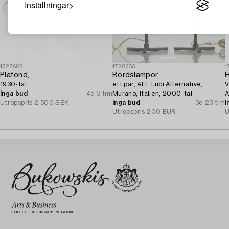
Inställningar
1727682
1728685
1
Plafond,
Bordslampor,
1930-tal.
ett par, ALT Luci Alternative,
V
Inga bud
4d 3 tim
Murano, Italien, 2000-tal.
A
Utropspris
2 500 SEK
Inga bud
3d 23 tim
1
I
Utropspris
200 EUR
U