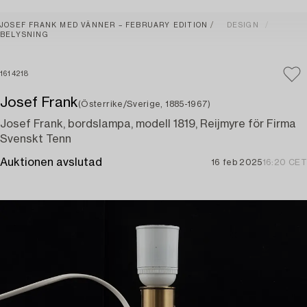
JOSEF FRANK MED VÄNNER – FEBRUARY EDITION
DESIGN
BELYSNING
1614218
Josef Frank
(Österrike/Sverige, 1885-1967)
Josef Frank, bordslampa, modell 1819, Reijmyre för Firma
Svenskt Tenn
Auktionen avslutad
16 feb 2025
16:20 CET