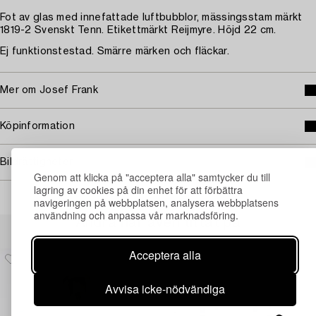
Fot av glas med innefattade luftbubblor, mässingsstam märkt
1819-2 Svenskt Tenn. Etikettmärkt Reijmyre. Höjd 22 cm.
Ej funktionstestad. Smärre märken och fläckar.
Mer om Josef Frank
Köpinformation
Bildrättigheter
Genom att klicka på "acceptera alla" samtycker du till
lagring av cookies på din enhet för att förbättra
navigeringen på webbplatsen, analysera webbplatsens
användning och anpassa vår marknadsföring.
Andra har även tittat på
Acceptera alla
Avvisa icke-nödvändiga