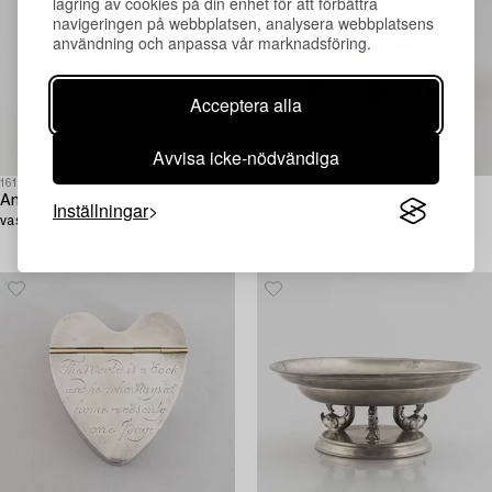
lagring av cookies på din enhet för att förbättra
navigeringen på webbplatsen, analysera webbplatsens
användning och anpassa vår marknadsföring.
Acceptera alla
Avvisa icke-nödvändiga
1613261
1610971
Annika Jarring,
Estrid Ericson
Inställningar
vas, Firma Svenskt Tenn, 2005.
& Anna Petrus, skål för Firma
Svenskt Tenn, modellnr A470,
Stockholm 1929.