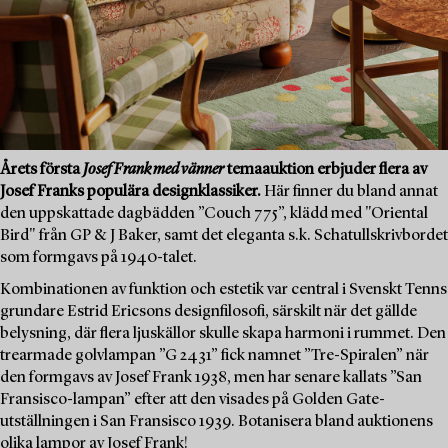
Årets första
Josef Frank med vänner
temaauktion erbjuder flera av
Josef Franks populära designklassiker.
Här finner du bland annat
den uppskattade dagbädden ”Couch 775”, klädd med "Oriental
Bird" från GP & J Baker, samt det eleganta s.k. Schatullskrivbordet
som formgavs på 1940-talet.
Kombinationen av funktion och estetik var central i Svenskt Tenns
grundare Estrid Ericsons designfilosofi, särskilt när det gällde
belysning, där flera ljuskällor skulle skapa harmoni i rummet. Den
trearmade golvlampan ”G 2431” fick namnet ”Tre-Spiralen” när
den formgavs av Josef Frank 1938, men har senare kallats ”San
Fransisco-lampan” efter att den visades på Golden Gate-
utställningen i San Fransisco 1939. Botanisera bland auktionens
olika lampor av Josef Frank!