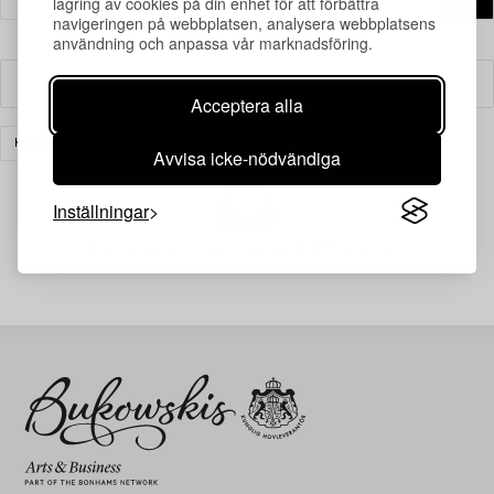
lagring av cookies på din enhet för att förbättra
navigeringen på webbplatsen, analysera webbplatsens
användning och anpassa vår marknadsföring.
Filter
Acceptera alla
KONST
MODERN SVENSK KONST
RENSA ALLA
Avvisa icke-nödvändiga
Inställningar
Din sökning gav ingen träff just nu.