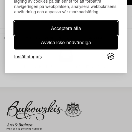
lagring av cookies på din enhet för att förbättra
navigeringen på webbplatsen, analysera webbplatsens
användning och anpassa vår marknadsföring.
Filter
Acceptera alla
KONST
MODERN SVENSK KONST
RENSA ALLA
Avvisa icke-nödvändiga
Inställningar
Din sökning gav ingen träff just nu.