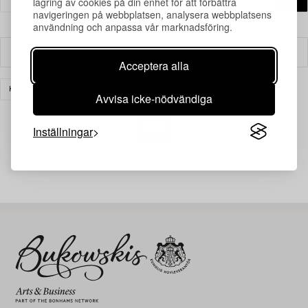
lagring av cookies på din enhet för att förbättra
navigeringen på webbplatsen, analysera webbplatsens
användning och anpassa vår marknadsföring.
Filter
Acceptera alla
KONST
MODERN SVENSK KONST
RENSA ALLA
Avvisa icke-nödvändiga
Inställningar
Din sökning gav ingen träff just nu.