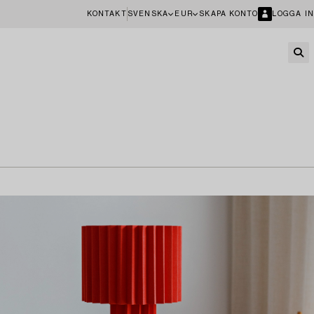
KONTAKT
SVENSKA
EUR
SKAPA KONTO
LOGGA IN