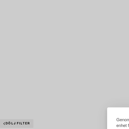
Genom 
DÖLJ FILTER
enhet 