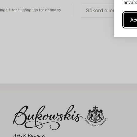
använd
Inga filter tillgängliga för denna vy
Acc