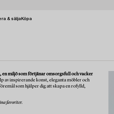
ra & sälja
Köpa
, en miljö som förtjänar omsorgsfull och vacker
älp av inspirerande konst, eleganta möbler och
öremål som hjälper dig att skapa en rofylld,
na favoriter.