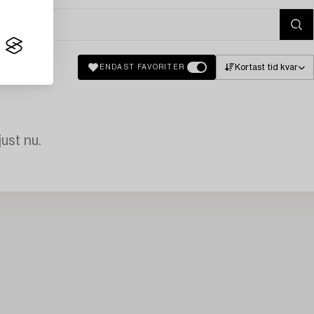
Kortast tid kvar
ENDAST FAVORITER
just nu.