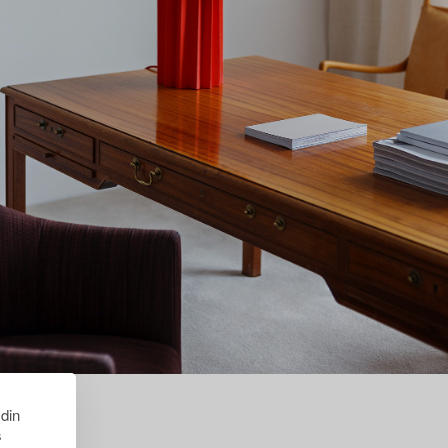
 din
s