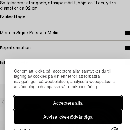
Saltglaserat stengods, stämpelmärkt, höjd ca 11 cm, yttre
diameter ca 32 cm
Bruksslitage.
Mer om Signe Persson-Melin
Köpinformation
Bildrättigheter
Genom att klicka på "acceptera alla" samtycker du till
lagring av cookies på din enhet för att förbättra
navigeringen på webbplatsen, analysera webbplatsens
användning och anpassa vår marknadsföring.
Andra har även tittat på
Acceptera alla
Avvisa icke-nödvändiga