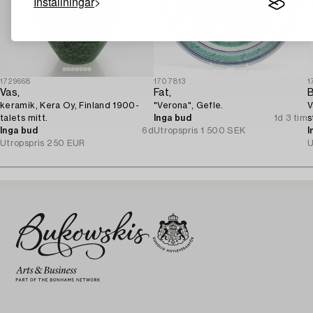
Inställningar
1729668
1707813
1
Vas,
Fat,
keramik, Kera Oy, Finland 1900-
"Verona", Gefle.
V
talets mitt.
Inga bud
1d 3 tim
s
Inga bud
6d
Utropspris
1 500 SEK
I
Utropspris
250 EUR
U