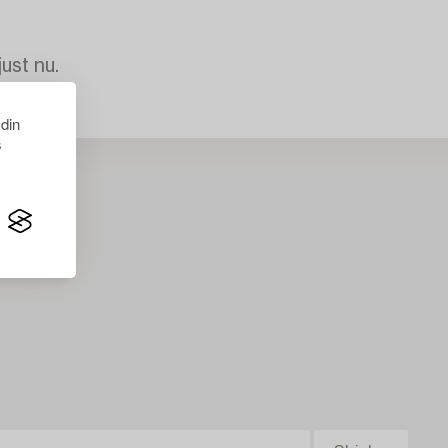
just nu.
 din
s