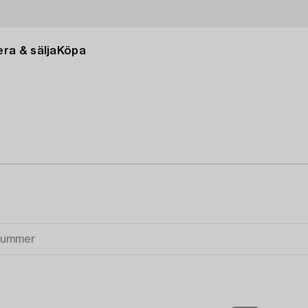
ra & sälja
Köpa