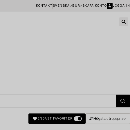
KONTAKT
SVENSKA
EUR
SKAPA KONTO
LOGGA IN
Högsta utropspris
ENDAST FAVORITER