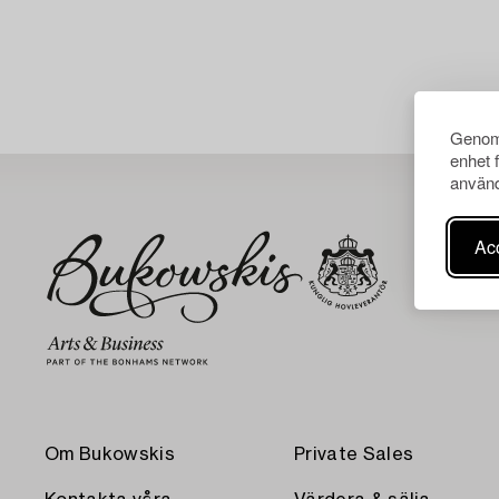
Genom 
enhet 
använd
Acc
Om Bukowskis
Private Sales