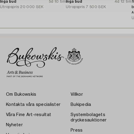
Inga bud
5d 10 tim
Inga bud
4d 12 tim
1
Utropspris
20 000 SEK
Utropspris
7 500 SEK
b
A
U
Om Bukowskis
Villkor
Kontakta våra specialister
Bukipedia
Våra Fine Art-resultat
Systembolagets
dryckesauktioner
Nyheter
Press