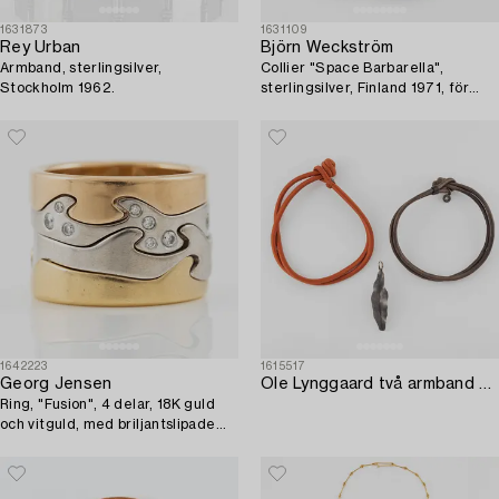
1631873
1631109
Rey Urban
Björn Weckström
Armband, sterlingsilver,
Collier "Space Barbarella",
Stockholm 1962.
sterlingsilver, Finland 1971, för
Lapponia.
1642223
1615517
Georg Jensen
Ole Lynggaard två armband och ett hänge.
Ring, "Fusion", 4 delar, 18K guld
och vitguld, med briljantslipade
diamanter.