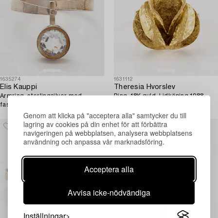
1635274
1631112
Elis Kauppi
Theresia Hvorslev
Armring, sterlingsilver med
Ring, 18K guld, Lidköping 1988.
fasettslipad bergkristall.
Kupittaan Kulta, Åbo.
Genom att klicka på "acceptera alla" samtycker du till
lagring av cookies på din enhet för att förbättra
navigeringen på webbplatsen, analysera webbplatsens
användning och anpassa vår marknadsföring.
Acceptera alla
Avvisa icke-nödvändiga
Inställningar