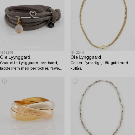
1642246
1642244
Ole Lyynggard,
Ole Lynggaard
Charlotte Lynggaard, armband,
Collier, fyrradigt, 18K guld med
lädderrem med berlocker, "sweet
kullås.
drops",.