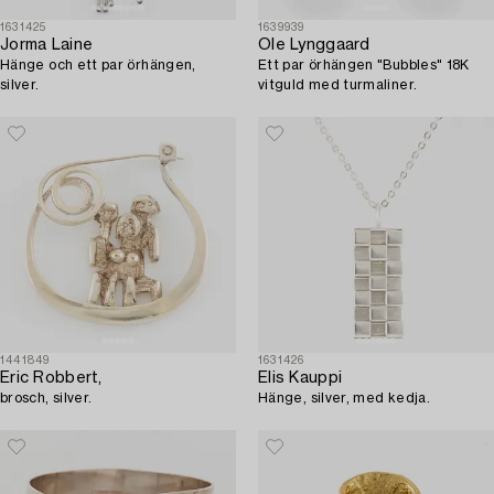
1631425
1639939
Jorma Laine
Ole Lynggaard
Hänge och ett par örhängen,
Ett par örhängen "Bubbles" 18K
silver.
vitguld med turmaliner.
1441849
1631426
Eric Robbert,
Elis Kauppi
brosch, silver.
Hänge, silver, med kedja.