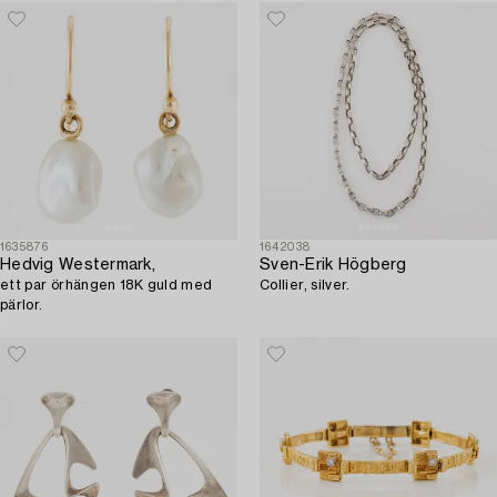
1635876
1642038
Hedvig Westermark,
Sven-Erik Högberg
ett par örhängen 18K guld med
Collier, silver.
pärlor.