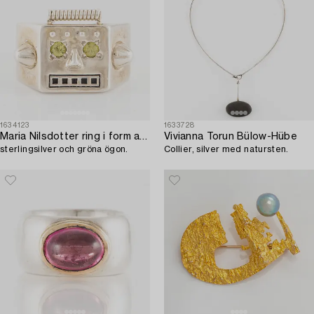
1634123
1633728
Maria Nilsdotter ring i form av ett robothuvud,
Vivianna Torun Bülow-Hübe
sterlingsilver och gröna ögon.
Collier, silver med natursten.