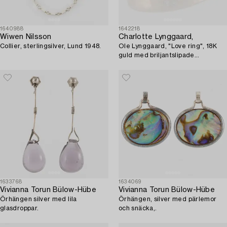
1640988
1642218
Wiwen Nilsson
Charlotte Lynggaard,
Collier, sterlingsilver, Lund 1948.
Ole Lynggaard, "Love ring", 18K
guld med briljantslipade
diamanter.
1633768
1634069
Vivianna Torun Bülow-Hübe
Vivianna Torun Bülow-Hübe
Örhängen silver med lila
Örhängen, silver med pärlemor
glasdroppar.
och snäcka,.