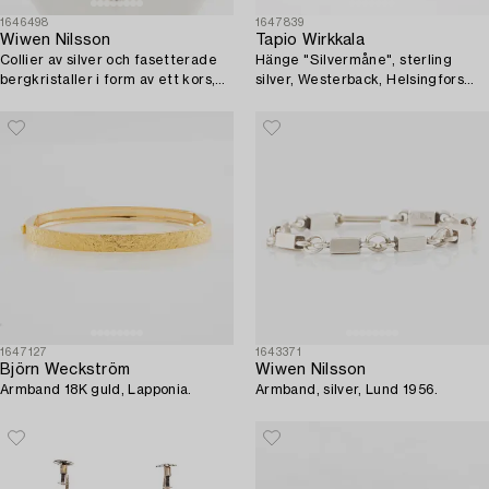
1646498
1647839
Wiwen Nilsson
Tapio Wirkkala
Collier av silver och fasetterade
Hänge "Silvermåne", sterling
bergkristaller i form av ett kors,
silver, Westerback, Helsingfors
Lund 1937.
1971, kedja medföljer.
1647127
1643371
Björn Weckström
Wiwen Nilsson
Armband 18K guld, Lapponia.
Armband, silver, Lund 1956.