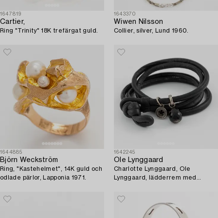
1647819
1643370
Cartier,
Wiwen Nilsson
Ring "Trinity" 18K trefärgat guld.
Collier, silver, Lund 1960.
1644885
1642245
Björn Weckström
Ole Lynggaard
Ring, "Kastehelmet", 14K guld och
Charlotte Lynggaard, Ole
odlade pärlor, Lapponia 1971.
Lynggaard, lädderrem med
berlock, "Sweet drops", silver
med liten briljantslipad diamanter.