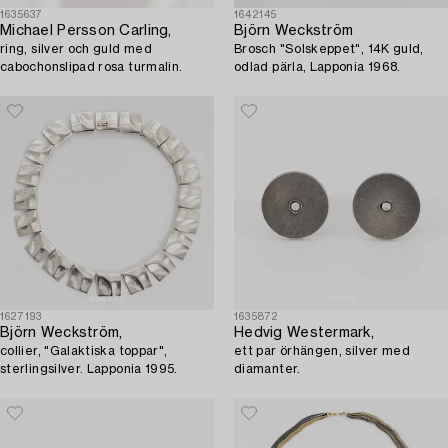
1635637
1642145
Michael Persson Carling,
Björn Weckström
ring, silver och guld med
Brosch "Solskeppet", 14K guld,
cabochonslipad rosa turmalin.
odlad pärla, Lapponia 1968.
1627193
1635872
Björn Weckström,
Hedvig Westermark,
collier, "Galaktiska toppar",
ett par örhängen, silver med
sterlingsilver. Lapponia 1995.
diamanter.