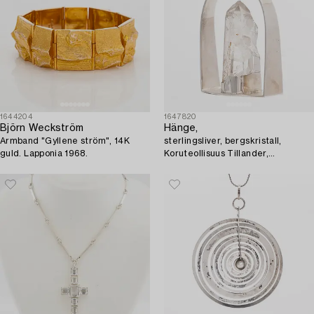
1644204
1647820
Björn Weckström
Hänge,
Armband "Gyllene ström", 14K
sterlingsliver, bergskristall,
guld. Lapponia 1968.
Koruteollisuus Tillander,
Helsingfors 1969.