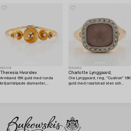
1631119
1642205
Theresia Hvorslev
Charlotte Lynggaard,
Armband 18K guld med runda
Ole Lynggaard, ring, "Cushion" 18K
briljantslipade diamanter,
guld med rosatonad sten och
Lidköping 1979.
briljantslipade diamanter.