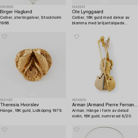
1582825
1642241
Birger Haglund
Ole Lynggaard
Collier, sterlingsilver, Stockholm
Collier, 18K guld med dekor av
1988.
blomma med briljantslipade
diamanter.
1631120
1634309
Theresia Hvorslev
Arman (Armand Pierre Fernandez)
Hänge, 18K guld, Lidköping 1979.
Arman, Hänge i form av delad
violin, 18K guld, numrerad 6/20.