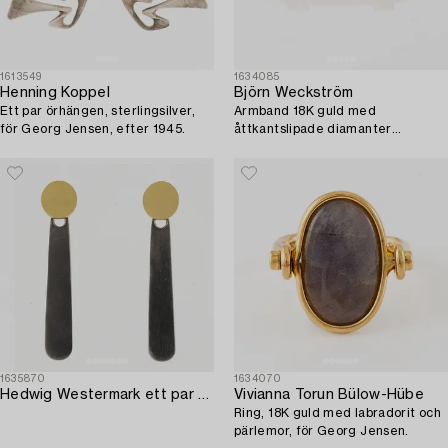
1613549
1634085
Henning Koppel
Björn Weckström
Ett par örhängen, sterlingsilver,
Armband 18K guld med
för Georg Jensen, efter 1945.
åttkantslipade diamanter
"Diamantetapper", för Lapponia.
1635870
1634070
Hedwig Westermark ett par örhängen sterlingsilver och 18K guld.
Vivianna Torun Bülow-Hübe
Ring, 18K guld med labradorit och
pärlemor, för Georg Jensen.