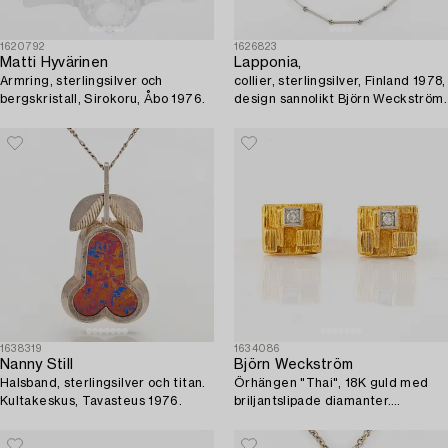
1620792
1626823
Matti Hyvärinen
Lapponia,
Armring, sterlingsilver och
collier, sterlingsilver, Finland 1978,
bergskristall, Sirokoru, Åbo 1976.
design sannolikt Björn Weckström.
1638319
1634086
Nanny Still
Björn Weckström
Halsband, sterlingsilver och titan.
Örhängen "Thai", 18K guld med
Kultakeskus, Tavasteus 1976.
briljantslipade diamanter.
Lapponia.