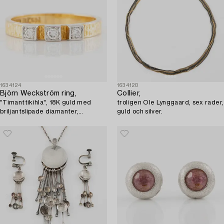
1634124
1634120
Björn Weckström ring,
Collier,
"Timanttikihla", 18K guld med
troligen Ole Lynggaard, sex rader,
briljantslipade diamanter,
guld och silver.
Lapponia 1973.