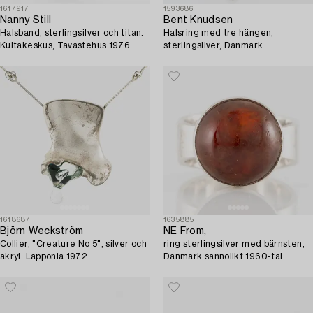
1617917
1593686
Nanny Still
Bent Knudsen
Halsband, sterlingsilver och titan.
Halsring med tre hängen,
Kultakeskus, Tavastehus 1976.
sterlingsilver, Danmark.
1618687
1635885
Björn Weckström
NE From,
Collier, "Creature No 5", silver och
ring sterlingsilver med bärnsten,
akryl. Lapponia 1972.
Danmark sannolikt 1960-tal.