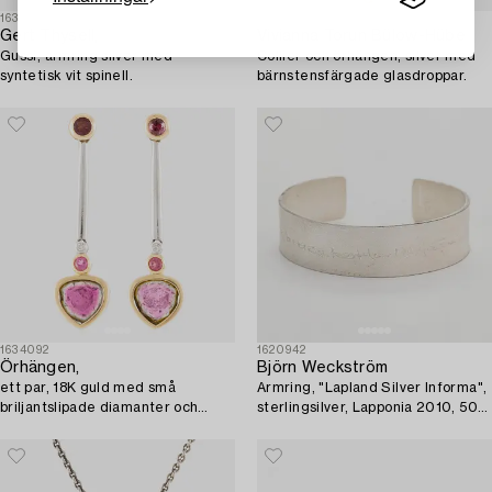
1633808
1633765
Gert Thysell,
Vivianna Torun Bülow-Hübe
Gussi, armring silver med
Collier och örhängen, silver med
syntetisk vit spinell.
bärnstensfärgade glasdroppar.
1634092
1620942
Örhängen,
Björn Weckström
ett par, 18K guld med små
Armring, "Lapland Silver Informa",
briljantslipade diamanter och
sterlingsilver, Lapponia 2010, 50
vattenmelonturmaliner.
years.