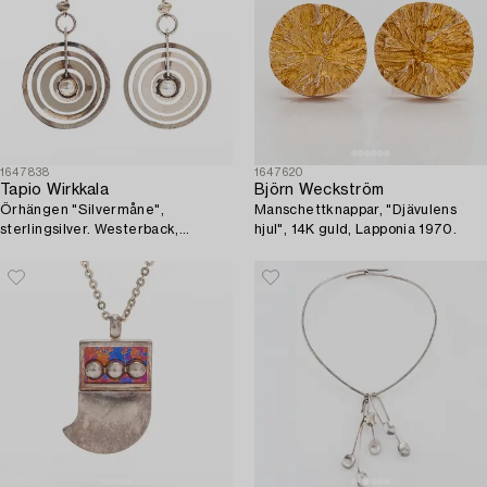
1647838
1647620
Tapio Wirkkala
Björn Weckström
Örhängen "Silvermåne",
Manschettknappar, "Djävulens
sterlingsilver. Westerback,
hjul", 14K guld, Lapponia 1970.
Helsingfors 1972.