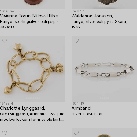
1634064
1620791
Vivianna Torun Bülow-Hübe
Waldemar Jonsson,
Hänge, sterlingsilver och jaspis,
hänge, silver och pyrit, Skara,
Jakarta.
1969.
1642214
1631419
Charlotte Lynggaard,
Armband,
Ole Lynggaard, armband, 18K guld
silver, stavlänkar.
med berlocker i form av elefant,
stjärna och hjärta.