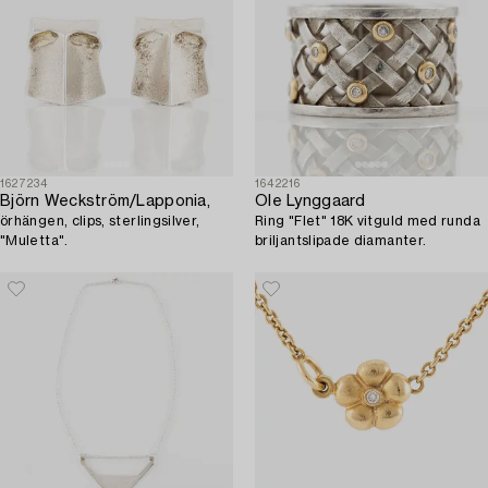
1627234
1642216
Björn Weckström/Lapponia,
Ole Lynggaard
örhängen, clips, sterlingsilver,
Ring "Flet" 18K vitguld med runda
"Muletta".
briljantslipade diamanter.