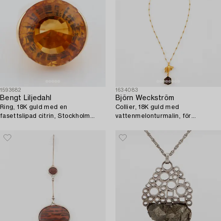
1593682
1634083
Bengt Liljedahl
Björn Weckström
Ring, 18K guld med en
Collier, 18K guld med
fasettslipad citrin, Stockholm
vattenmelonturmalin, för
möjligen 1954.
Lapponia.