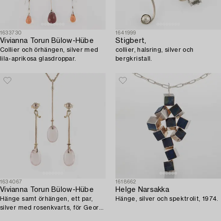
1633730
1641999
Vivianna Torun Bülow-Hübe
Stigbert,
Collier och örhängen, silver med
collier, halsring, silver och
lila-aprikosa glasdroppar.
bergkristall.
1634067
1618662
Vivianna Torun Bülow-Hübe
Helge Narsakka
Hänge samt örhängen, ett par,
Hänge, silver och spektrolit, 1974.
silver med rosenkvarts, för Georg
Jensen.