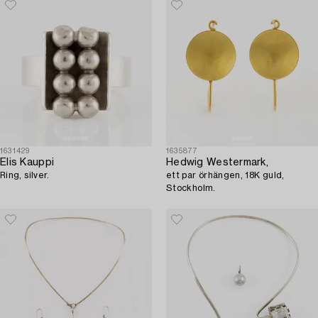
1631429
1635877
Elis Kauppi
Hedwig Westermark,
Ring, silver.
ett par örhängen, 18K guld,
Stockholm.