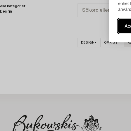
enhet 
Alla kategorier
använd
Design
Acc
DESIGN
ÖVRIGT
R