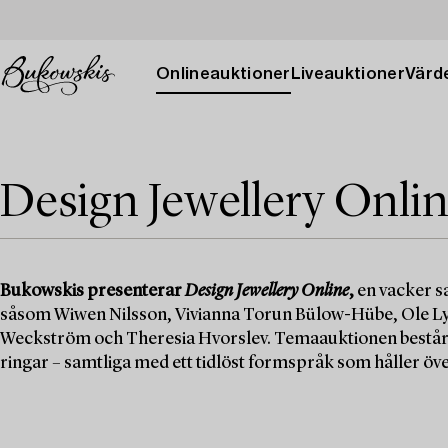
Onlineauktioner
Liveauktioner
Värde
Design Jewellery Onli
Bukowskis presenterar
Design Jewellery Online
,
en vacker s
såsom Wiwen Nilsson, Vivianna Torun Bülow-Hübe, Ole Ly
Weckström och Theresia Hvorslev. Temaauktionen består a
ringar – samtliga med ett tidlöst formspråk som håller över