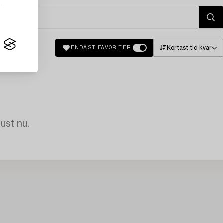
s
Kortast tid kvar
ENDAST FAVORITER
just nu.