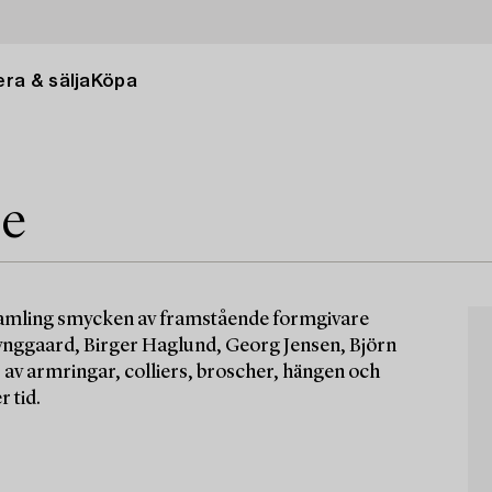
ra & sälja
Köpa
ne
amling smycken av framstående formgivare
nggaard, Birger Haglund, Georg Jensen, Björn
v armringar, colliers, broscher, hängen och
 tid.