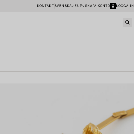
KONTAKT
SVENSKA
EUR
SKAPA KONTO
LOGGA IN