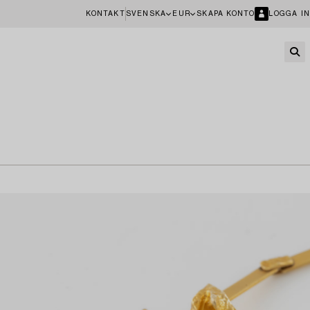
KONTAKT
SVENSKA
EUR
SKAPA KONTO
LOGGA IN