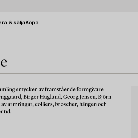
ra & sälja
Köpa
ne
amling smycken av framstående formgivare
nggaard, Birger Haglund, Georg Jensen, Björn
v armringar, colliers, broscher, hängen och
 tid.