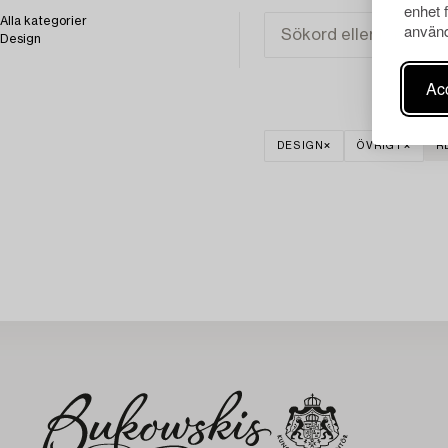
enhet 
Alla kategorier
använd
Design
Acc
DESIGN
ÖVRIGT
R