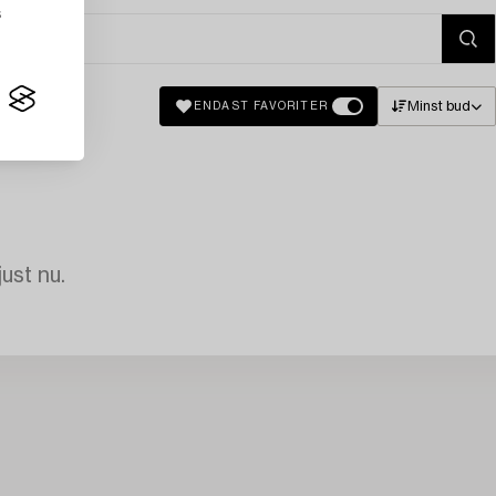
s
Minst bud
ENDAST FAVORITER
just nu.