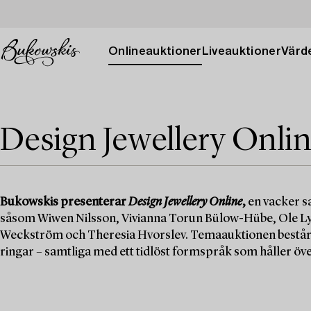
Onlineauktioner
Liveauktioner
Värde
Design Jewellery Onli
Bukowskis presenterar
Design Jewellery Online
,
en vacker s
såsom Wiwen Nilsson, Vivianna Torun Bülow-Hübe, Ole Ly
Weckström och Theresia Hvorslev. Temaauktionen består a
ringar – samtliga med ett tidlöst formspråk som håller över