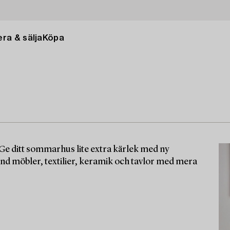
ra & sälja
Köpa
Ge ditt sommarhus lite extra kärlek med ny
land möbler, textilier, keramik och tavlor med mera