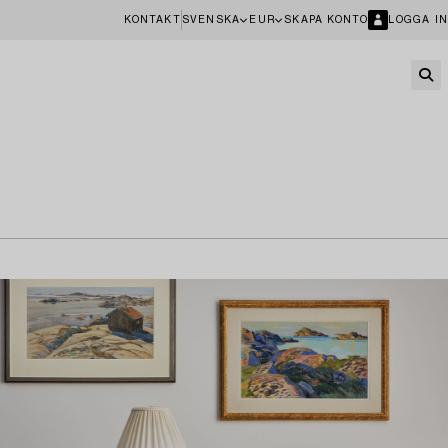
KONTAKT
SVENSKA
EUR
SKAPA KONTO
LOGGA IN