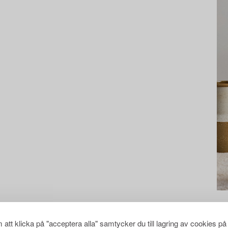
att klicka på "acceptera alla" samtycker du till lagring av cookies på