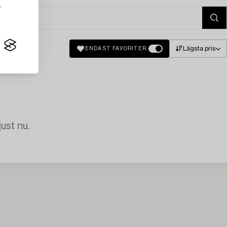
s
Lägsta pris
ENDAST FAVORITER
just nu.