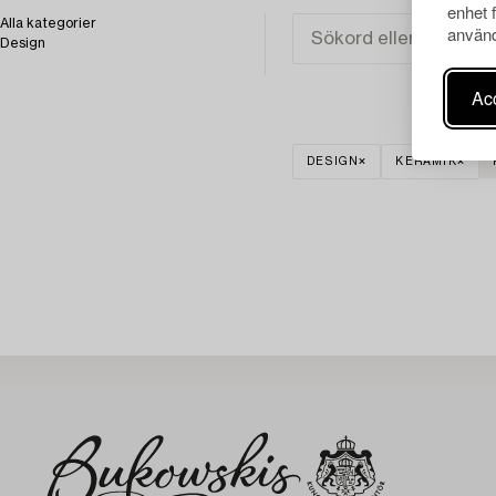
enhet 
Alla kategorier
använd
Design
Acc
DESIGN
KERAMIK