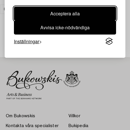
DESIGN
KERAMIK
RENSA ALLA
Acceptera alla
Avvisa icke-nödvändiga
Din sökning gav ingen träff just nu.
Inställningar
Om Bukowskis
Villkor
Kontakta våra specialister
Bukipedia