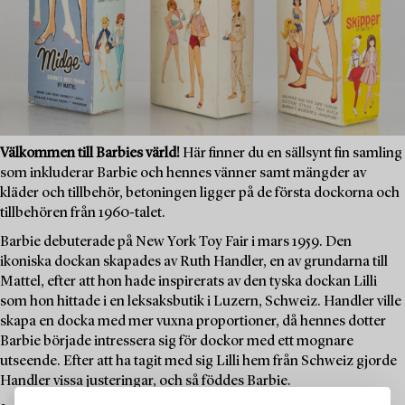
Välkommen till Barbies värld!
Här finner du en sällsynt fin samling
som inkluderar Barbie och hennes vänner samt mängder av
kläder och tillbehör, betoningen ligger på de första dockorna och
tillbehören från 1960-talet.
Barbie debuterade på New York Toy Fair i mars 1959. Den
ikoniska dockan skapades av Ruth Handler, en av grundarna till
Mattel, efter att hon hade inspirerats av den tyska dockan Lilli
som hon hittade i en leksaksbutik i Luzern, Schweiz. Handler ville
skapa en docka med mer vuxna proportioner, då hennes dotter
Barbie började intressera sig för dockor med ett mognare
utseende. Efter att ha tagit med sig Lilli hem från Schweiz gjorde
Handler vissa justeringar, och så föddes Barbie.