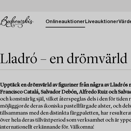
Onlineauktioner
Liveauktioner
Värde
Lladró – en drömvärld
Upptäck en drömvärld av figuriner från några av Lladrós 
Francisco Catalá, Salvador Debón, Alfredo Ruiz och Salva
och konstnärlig själ, vilket återspeglas dels i den för ti
möjliggjorde deras ikoniska pastellfärgade alster, och dels
tillsammans med den distinkta färgpaletten, har resultera
över hela deras tillväxtperiod som verksamhet och är yppe
internationellt erkännande för. Välkomna!