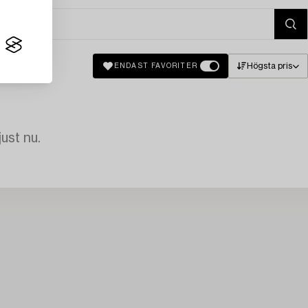
Högsta pris
ENDAST FAVORITER
just nu.