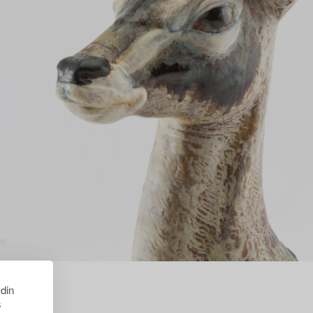
 din
s