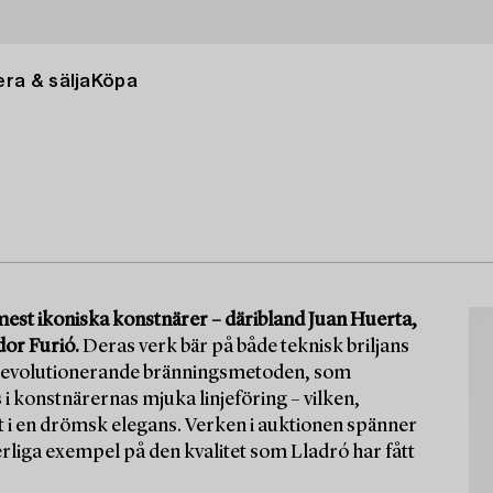
ra & sälja
Köpa
mest ikoniska konstnärer – däribland Juan Huerta,
dor Furió.
Deras verk bär på både teknisk briljans
den revolutionerande bränningsmetoden, som
 i konstnärernas mjuka linjeföring – vilken,
t i en drömsk elegans. Verken i auktionen spänner
rliga exempel på den kvalitet som Lladró har fått