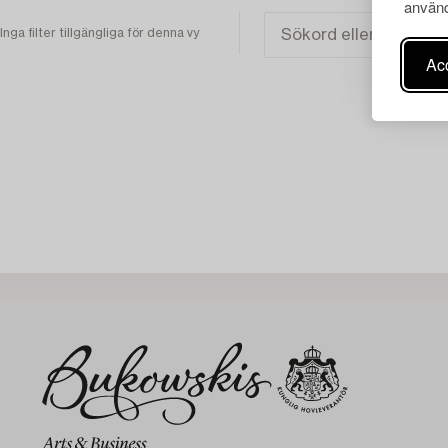
använd
Inga filter tillgängliga för denna vy
Acc