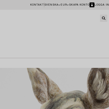
KONTAKT
SVENSKA
EUR
SKAPA KONTO
LOGGA IN