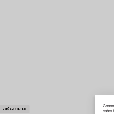
Genom 
DÖLJ FILTER
enhet 