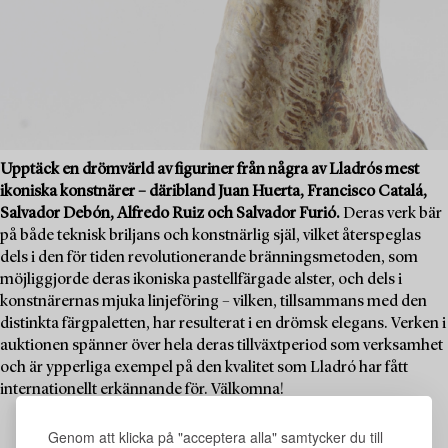
Upptäck en drömvärld av figuriner från några av Lladrós mest
ikoniska konstnärer – däribland Juan Huerta, Francisco Catalá,
Salvador Debón, Alfredo Ruiz och Salvador Furió.
Deras verk bär
på både teknisk briljans och konstnärlig själ, vilket återspeglas
dels i den för tiden revolutionerande bränningsmetoden, som
möjliggjorde deras ikoniska pastellfärgade alster, och dels i
konstnärernas mjuka linjeföring – vilken, tillsammans med den
distinkta färgpaletten, har resulterat i en drömsk elegans. Verken i
auktionen spänner över hela deras tillväxtperiod som verksamhet
och är ypperliga exempel på den kvalitet som Lladró har fått
internationellt erkännande för. Välkomna!
Genom att klicka på "acceptera alla" samtycker du till