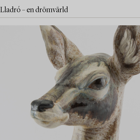
Lladró – en drömvärld