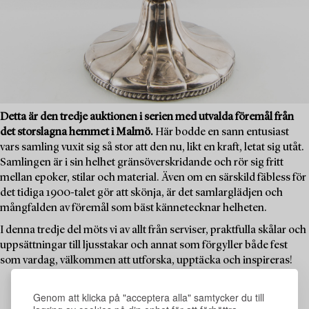
Detta är den tredje auktionen i serien med utvalda föremål från
det storslagna hemmet i Malmö.
Här bodde en sann entusiast
vars samling vuxit sig så stor att den nu, likt en kraft, letat sig utåt.
Samlingen är i sin helhet gränsöverskridande och rör sig fritt
mellan epoker, stilar och material. Även om en särskild fäbless för
det tidiga 1900-talet gör att skönja, är det samlarglädjen och
mångfalden av föremål som bäst kännetecknar helheten.
I denna tredje del möts vi av allt från serviser, praktfulla skålar och
uppsättningar till ljusstakar och annat som förgyller både fest
som vardag, välkommen att utforska, upptäcka och inspireras!
Genom att klicka på "acceptera alla" samtycker du till