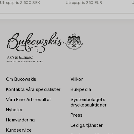
Utropspris
2 500 SEK
Utropspris
250 EUR
U
Om Bukowskis
Villkor
Kontakta våra specialister
Bukipedia
Våra Fine Art-resultat
Systembolagets
dryckesauktioner
Nyheter
Press
Hemvärdering
Lediga tjänster
Kundservice