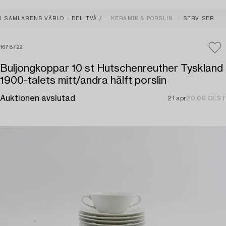
I SAMLARENS VÄRLD – DEL TVÅ
KERAMIK & PORSLIN
SERVISER
1678722
Buljongkoppar 10 st Hutschenreuther Tyskland
1900-talets mitt/andra hälft porslin
Auktionen avslutad
21 apr
20:09 CEST