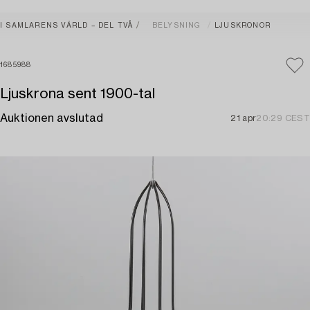
I SAMLARENS VÄRLD – DEL TVÅ
BELYSNING
LJUSKRONOR
1685988
Ljuskrona sent 1900-tal
Auktionen avslutad
21 apr
20:29 CEST