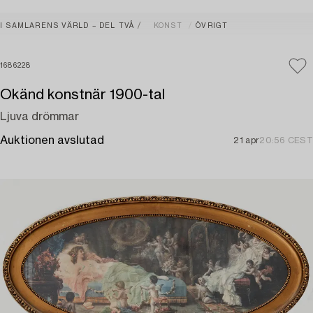
I SAMLARENS VÄRLD – DEL TVÅ
KONST
ÖVRIGT
1686228
Okänd konstnär 1900-tal
Ljuva drömmar
Auktionen avslutad
21 apr
20:56 CEST