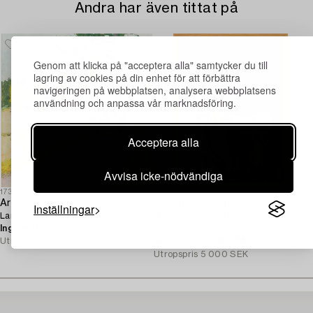
Andra har även tittat på
Genom att klicka på "acceptera alla" samtycker du till
lagring av cookies på din enhet för att förbättra
navigeringen på webbplatsen, analysera webbplatsens
användning och anpassa vår marknadsföring.
Acceptera alla
Avvisa icke-nödvändiga
1732169
1723110
Armas Hursti
Okänd konstnär,
Inställningar
Landskap.
"Marats död" efter Jacques-Louis
Inga bud
5d 17 tim
David, 1900-tal.
Utropspris
250 EUR
2 500 SEK
1d 17 tim
Aktuellt bud
Utropspris
5 000 SEK