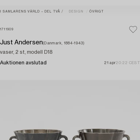
I SAMLARENS VÄRLD – DEL TVÅ
DESIGN
ÖVRIGT
1711909
Just Andersen
(Danmark, 1884-1943)
vaser, 2 st, modell D18
Auktionen avslutad
21 apr
20:22 CEST