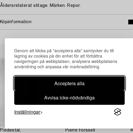
Åldersrelaterat slitage. Märken. Repor.
Köpinformation
Andra har även tittat på
Genom att klicka på "acceptera alla" samtycker du till
lagring av cookies på din enhet för att förbättra
navigeringen på webbplatsen, analysera webbplatsens
användning och anpassa vår marknadsföring.
Acceptera alla
Avvisa icke-nödvändiga
Inställningar
1727935
1730657
1
Piedestal,
Pierre Forssell
K