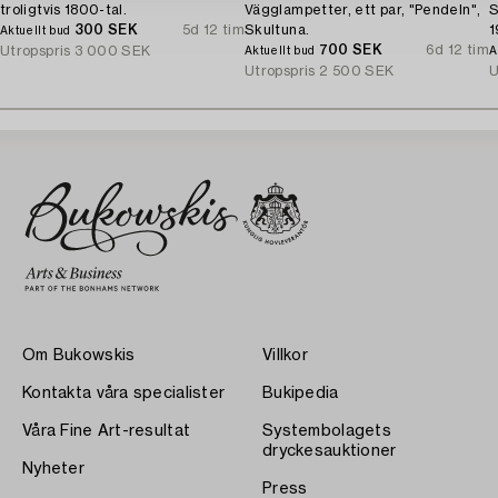
troligtvis 1800-tal.
Vägglampetter, ett par, "Pendeln",
S
300 SEK
5d 12 tim
Skultuna.
1
Aktuellt bud
700 SEK
6d 12 tim
Utropspris
3 000 SEK
Aktuellt bud
A
Utropspris
2 500 SEK
U
Om Bukowskis
Villkor
Kontakta våra specialister
Bukipedia
Våra Fine Art-resultat
Systembolagets
dryckesauktioner
Nyheter
Press