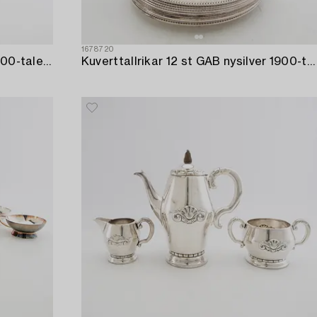
1678720
Uppsatsskål Klassicistisk stil 1900-talets första hälft nysilver och glas.
Kuverttallrikar 12 st GAB nysilver 1900-talets mitt.