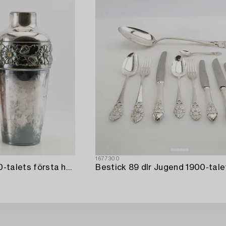
1677300
Vaser 2 st nysilver 1900-talets första hälft.