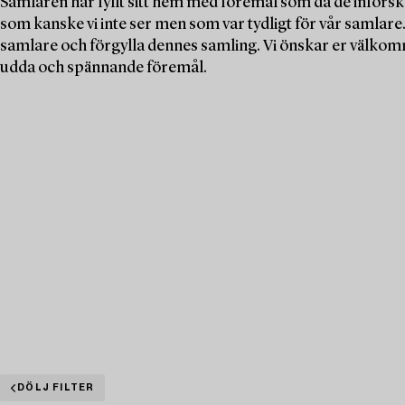
Samlaren har fyllt sitt hem med föremål som då de införsk
som kanske vi inte ser men som var tydligt för vår samlare. N
samlare och förgylla dennes samling. Vi önskar er välkomn
udda och spännande föremål.
DÖLJ FILTER