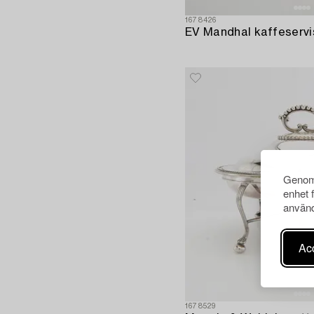
1678426
Genom 
enhet 
använd
Acc
1678529