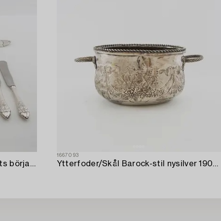
1667093
Bestick 89 dlr Jugend 1900-talets början märkta AE&Co nysilver.
Ytterfoder/Skål Barock-stil nysilver 1900-talets första hälft.