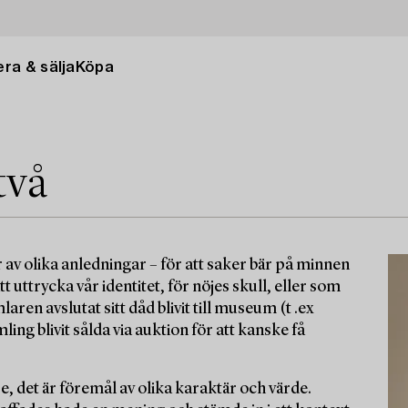
ra & sälja
Köpa
två
 av olika anledningar – för att saker bär på minnen
tt uttrycka vår identitet, för nöjes skull, eller som
ren avslutat sitt dåd blivit till museum (t .ex
g blivit sålda via auktion för att kanske få
e, det är föremål av olika karaktär och värde.