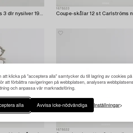
1678533
EV Mandhal kaffeservis 3 dlr nysilver 1900-talets mitt.
att klicka på "acceptera alla" samtycker du till lagring av cookies på
för att förbättra navigeringen på webbplatsen, analysera webbplatsen
ning och anpassa vår marknadsföring.
eptera alla
Avvisa icke-nödvändiga
Inställningar
1678532