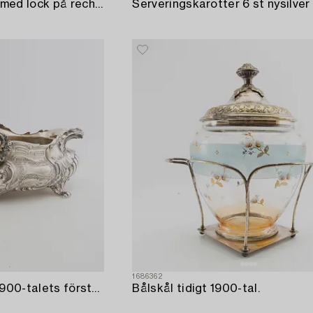
Mappin & Webb karott med lock på rechaud nysilver England 1900-talets första hälft.
1686362
Jardinière Rokokostil 1900-talets första hälft nysilver.
Bålskål tidigt 1900-tal.