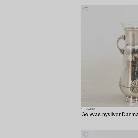
1685492
Golvvas nysilver Danmar