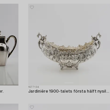
1677134
r.
Jardinière 1900-talets första hälft nysilver.