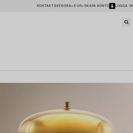
KONTAKT
SVENSKA
EUR
SKAPA KONTO
LOGGA IN