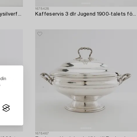
1678428
Coupe-skålar 12 st Carlströms nysilverfabrik 1900-tlaets första hälft nysilver.
Kaffeservis 3 dlr Jugend 1900-talets första hälft nysilver.
 din
s
1678467