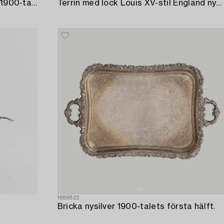
Serveringskarotter 6 st nysilver 1900-talets första hälft/mitt.
Terrin med lock Louis XV-stil England nysilver 1900-talets första hälft.
1686822
Bricka nysilver 1900-talets första hälft.