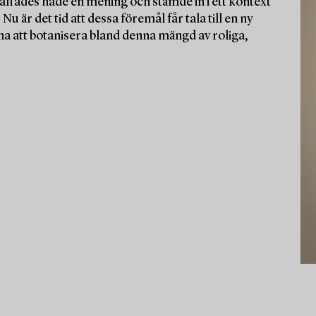
affades hade en mening och stämde in i ett kontext
u är det tid att dessa föremål får tala till en ny
a att botanisera bland denna mängd av roliga,