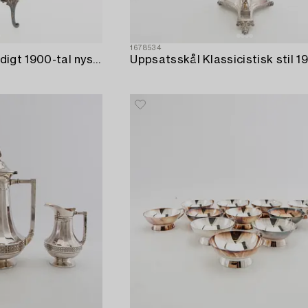
1678534
Fotografi/Tavel-ställ tidigt 1900-tal nysilver.