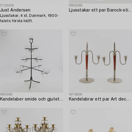
1712008
1665088
Just Andersen
Ljusstakar ett par Barock-stil 1900-tal.
Ljusstakar, 4 st, Danmark, 1900-
talets första hälft.
1685592
1676858
Kandelaber smide och gjutet glas 1900-talets andra hälft.
Kandelabrar ett par Art deco 1900-talets första hälft.