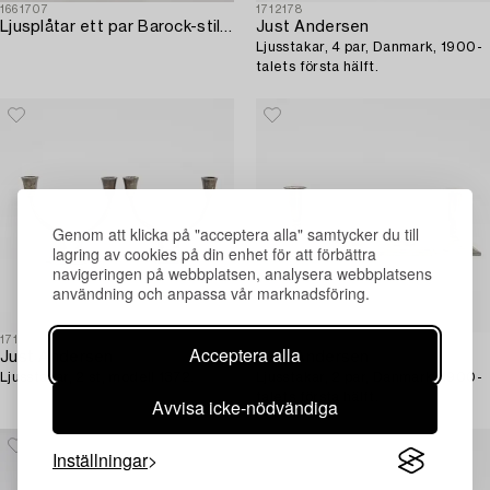
1661707
1712178
Ljusplåtar ett par Barock-stil 1900-talets första hälft.
Just Andersen
Ljusstakar, 4 par, Danmark, 1900-
talets första hälft.
Genom att klicka på "acceptera alla" samtycker du till
lagring av cookies på din enhet för att förbättra
navigeringen på webbplatsen, analysera webbplatsens
användning och anpassa vår marknadsföring.
1711916
1712005
Acceptera alla
Just Andersen
Just Andersen
Ljusstakar, 2 st, modell 1372.
Ljusstakar, 2 par, Danmark, 1900-
talets första hälft.
Avvisa icke-nödvändiga
Inställningar