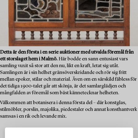
Detta är den första i en serie auktioner med utvalda föremål från
ett storslaget hem i Malmö.
Här bodde en sann entusiast vars
samling vuxit så stor att den nu, likt en kraft, letat sig utåt.
Samlingen är i sin helhet gränsöverskridande och rör sig fritt
mellan epoker, stilar och material. Även om en särskild fäbless för
det tidiga 1900-talet går att skönja, är det samlarglädjen och
mångfalden av föremål som bäst kännetecknar helheten.
Välkommen att botanisera i denna första del – där konstglas,
stilmöbler, porslin, majolika, piedestaler och annat konsthantverk
samsas i en rik och levande mix.