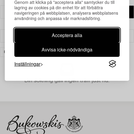
Genom att klicka på "acceptera alla" samtycker du till
lagring av cookies på din enhet för att förbättra
navigeringen på webbplatsen, analysera webbplatsens
användning och anpassa vår marknadsföring.
Acceptera alla
Filter
Avvisa icke-nödvändiga
BELYSNING
BORDSLAMPOR
RENSA ALLA
Inställningar
Din sökning gav ingen träff just nu.