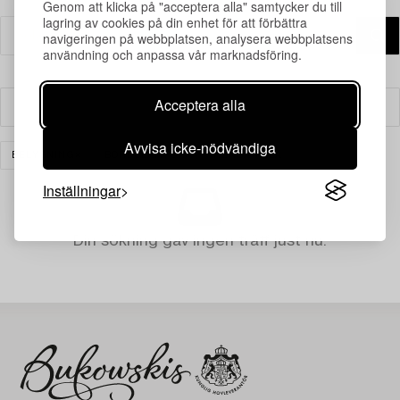
Genom att klicka på "acceptera alla" samtycker du till
lagring av cookies på din enhet för att förbättra
navigeringen på webbplatsen, analysera webbplatsens
användning och anpassa vår marknadsföring.
Acceptera alla
Filter
Avvisa icke-nödvändiga
BELYSNING
BORDSLAMPOR
RENSA ALLA
Inställningar
Din sökning gav ingen träff just nu.