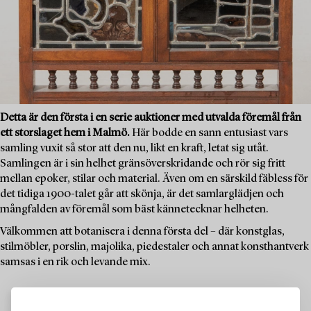
Detta är den första i en serie auktioner med utvalda föremål från
ett storslaget hem i Malmö.
Här bodde en sann entusiast vars
samling vuxit så stor att den nu, likt en kraft, letat sig utåt.
Samlingen är i sin helhet gränsöverskridande och rör sig fritt
mellan epoker, stilar och material. Även om en särskild fäbless för
det tidiga 1900-talet går att skönja, är det samlarglädjen och
mångfalden av föremål som bäst kännetecknar helheten.
Välkommen att botanisera i denna första del – där konstglas,
stilmöbler, porslin, majolika, piedestaler och annat konsthantverk
samsas i en rik och levande mix.