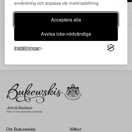
användning och anpassa vår marknadsföring.
Acceptera alla
Filter
Avvisa icke-nödvändiga
Inställningar
Din sökning gav ingen träff just nu.
Om Bukowskis
Villkor