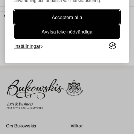
användning och anpassa vår marknadsföring.
Acceptera alla
MATTOR & TEXTIL
RENSA ALLA
Avvisa icke-nödvändiga
Din sökning gav ingen träff just nu.
Inställningar
Om Bukowskis
Villkor